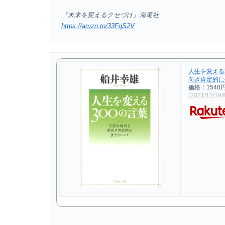
『未来を変えるクセづけ』海竜社
https://amzn.to/33FqS2V
人生を変える
向き肯定的に生
価格：1540
(2021/12/1