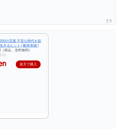
300の言葉 不安な時代を前
きるヒント [ 船井幸雄 ]
円（税込、送料無料)
9時点)
楽天で購入