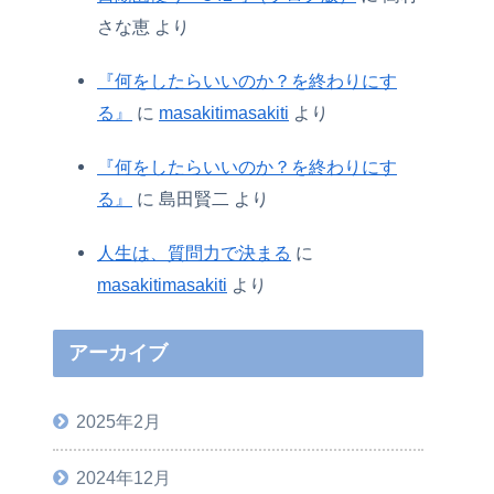
さな恵
より
『何をしたらいいのか？を終わりにす
る』
に
masakitimasakiti
より
『何をしたらいいのか？を終わりにす
る』
に
島田賢二
より
人生は、質問力で決まる
に
masakitimasakiti
より
アーカイブ
2025年2月
2024年12月