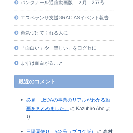
パンタナール通信動画版 ２月 257号
エスペランサ支援GRACIASイベント報告
勇気づけてくれる人に
「面白い」や「楽しい」を口グセに
まずは面白がること
最近のコメント
必見！LEDAの事業のリアルがわかる動
画をまとめました。
に
Kazuhiro Abe
よ
り
日陽園便り 542号（ブログ版）
に
高村