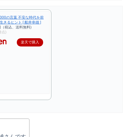
300の言葉 不安な時代を前
きるヒント [ 船井幸雄 ]
円（税込、送料無料)
9時点)
楽天で購入
雄さんです