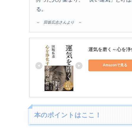
る。
～ 田坂広志さんより ～
運気を磨く～心を浄化
Amazonで見る
本のポイントはここ！