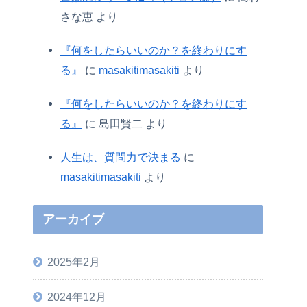
さな恵
より
『何をしたらいいのか？を終わりにす
る』
に
masakitimasakiti
より
『何をしたらいいのか？を終わりにす
る』
に
島田賢二
より
人生は、質問力で決まる
に
masakitimasakiti
より
アーカイブ
2025年2月
2024年12月