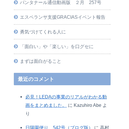
パンタナール通信動画版 ２月 257号
エスペランサ支援GRACIASイベント報告
勇気づけてくれる人に
「面白い」や「楽しい」を口グセに
まずは面白がること
最近のコメント
必見！LEDAの事業のリアルがわかる動
画をまとめました。
に
Kazuhiro Abe
よ
り
日陽園便り 542号（ブログ版）
に
高村