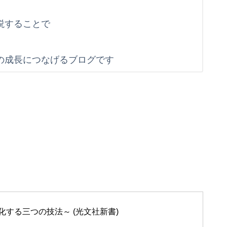
説することで
す
の成長につなげるブログです
する三つの技法～ (光文社新書)