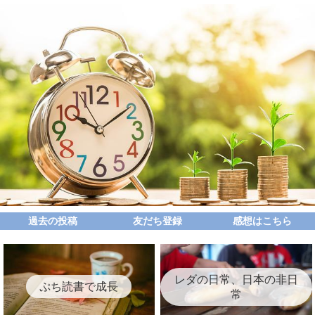
過去の投稿
友だち登録
感想はこちら
レダの日常、日本の非日
ぷち読書で成長
常