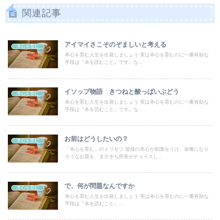
関連記事
アイマイさこそのぞましいと考える
本心を育む
本心を育む人生を出発しましょう 実は本心を育むのに一番有効な
手段は『本を読むこと』です。な...
イソップ物語 きつねと酸っぱいぶどう
本心を育む
本心を育む人生を出発しましょう 実は本心を育むのに一番有効な
手段は『本を読むこと』です。な...
お前はどうしたいの？
本心を育む
「本心を育む」のトリセツ 皆様の本心が刺激をうけ、栄養になり
そうなお題を、まさきち所長がチョイスし...
で、何が問題なんですか
本心を育む
本心を育む人生を出発しましょう 実は本心を育むのに一番有効な
手段は『本を読むこと』...