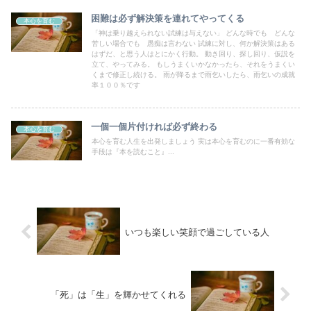
困難は必ず解決策を連れてやってくる
本心を育む
「神は乗り越えられない試練は与えない」 どんな時でも どんな
苦しい場合でも 愚痴は言わない 試練に対し、何か解決策はある
はずだ、と思う人はとにかく行動。 動き回り、探し回り、仮説を
立て、やってみる。 もしうまくいかなかったら、それをうまくい
くまで修正し続ける。 雨が降るまで雨乞いしたら、雨乞いの成就
率１００％です
一個一個片付ければ必ず終わる
本心を育む
本心を育む人生を出発しましょう 実は本心を育むのに一番有効な
手段は『本を読むこと』...
いつも楽しい笑顔で過ごしている人
「死」は「生」を輝かせてくれる