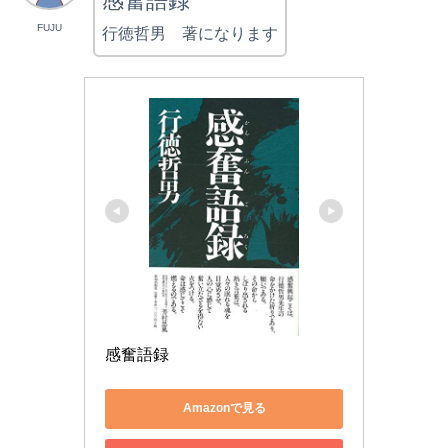
感奮語録
FUJU
行徳哲男 著になります
感奮語録
Amazonで見る