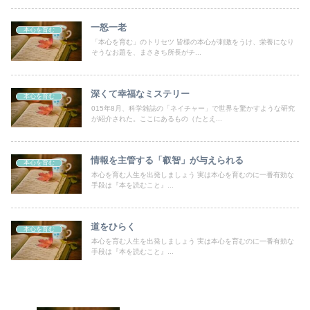
一怒一老
本心を育む
「本心を育む」のトリセツ 皆様の本心が刺激をうけ、栄養になり
そうなお題を、まさきち所長がチ...
深くて幸福なミステリー
本心を育む
015年8月、科学雑誌の「ネイチャー」で世界を驚かすような研究
が紹介された。ここにあるもの（たとえ...
情報を主管する「叡智」が与えられる
本心を育む
本心を育む人生を出発しましょう 実は本心を育むのに一番有効な
手段は『本を読むこと』...
道をひらく
本心を育む
本心を育む人生を出発しましょう 実は本心を育むのに一番有効な
手段は『本を読むこと』...