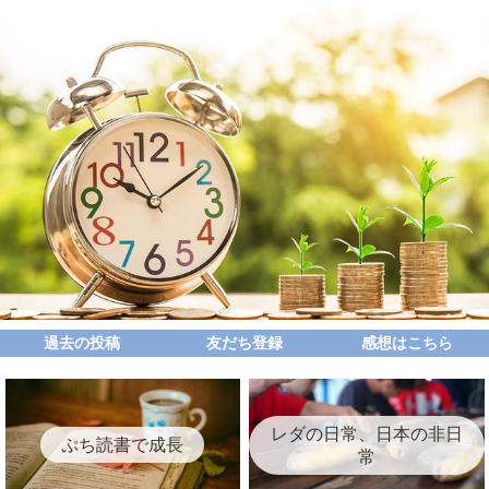
過去の投稿
友だち登録
感想はこちら
レダの日常、日本の非日
ぷち読書で成長
常