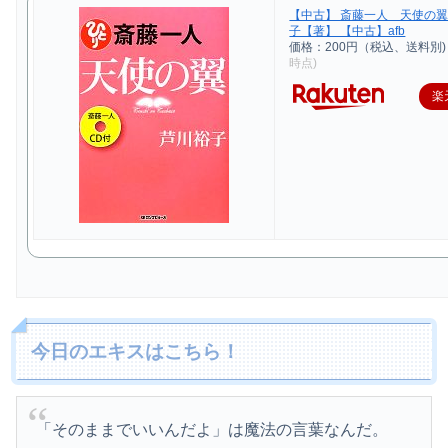
【中古】 斎藤一人 天使の翼
子【著】 【中古】afb
価格：200円（税込、送料別)
時点)
楽
今日のエキスはこちら！
「そのままでいいんだよ」は魔法の言葉なんだ。