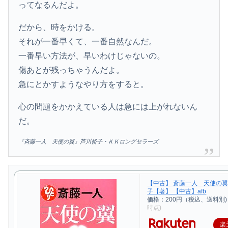
ってなるんだよ。
だから、時をかける。
それが一番早くて、一番自然なんだ。
一番早い方法が、早いわけじゃないの。
傷あとが残っちゃうんだよ。
急にとかすようなやり方をすると。
心の問題をかかえている人は急には上がれないん
だ。
『斉藤一人 天使の翼』芦川裕子・ＫＫロングセラーズ
【中古】 斎藤一人 天使の翼
子【著】 【中古】afb
価格：200円（税込、送料別)
時点)
楽