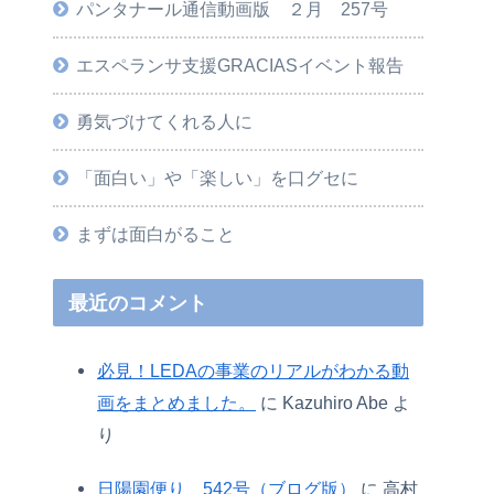
パンタナール通信動画版 ２月 257号
エスペランサ支援GRACIASイベント報告
勇気づけてくれる人に
「面白い」や「楽しい」を口グセに
まずは面白がること
最近のコメント
必見！LEDAの事業のリアルがわかる動
画をまとめました。
に
Kazuhiro Abe
よ
り
日陽園便り 542号（ブログ版）
に
高村