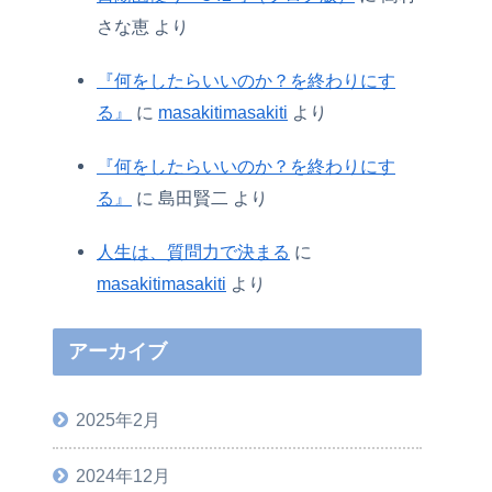
さな恵
より
『何をしたらいいのか？を終わりにす
る』
に
masakitimasakiti
より
『何をしたらいいのか？を終わりにす
る』
に
島田賢二
より
人生は、質問力で決まる
に
masakitimasakiti
より
アーカイブ
2025年2月
2024年12月