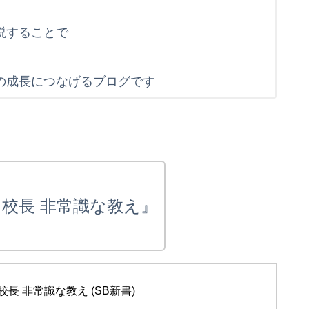
説することで
す
の成長につなげるブログです
校長 非常識な教え』
長 非常識な教え (SB新書)