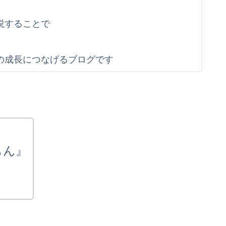
説することで
す
の成長につなげるブログです
もん』