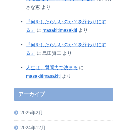
さな恵
より
『何をしたらいいのか？を終わりにす
る』
に
masakitimasakiti
より
『何をしたらいいのか？を終わりにす
る』
に
島田賢二
より
人生は、質問力で決まる
に
masakitimasakiti
より
アーカイブ
2025年2月
2024年12月