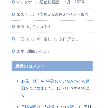
パンタナール通信動画版 ２月 257号
エスペランサ支援GRACIASイベント報告
勇気づけてくれる人に
「面白い」や「楽しい」を口グセに
まずは面白がること
最近のコメント
必見！LEDAの事業のリアルがわかる動
画をまとめました。
に
Kazuhiro Abe
よ
り
日陽園便り 542号（ブログ版）
に
高村