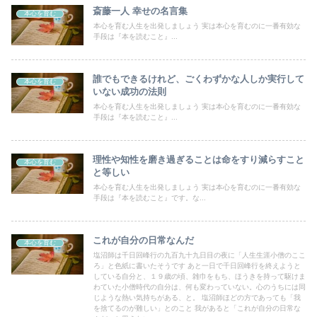
斎藤一人 幸せの名言集
本心を育む
本心を育む人生を出発しましょう 実は本心を育むのに一番有効な
手段は『本を読むこと』...
誰でもできるけれど、ごくわずかな人しか実行して
本心を育む
いない成功の法則
本心を育む人生を出発しましょう 実は本心を育むのに一番有効な
手段は『本を読むこと』...
理性や知性を磨き過ぎることは命をすり減らすこと
本心を育む
と等しい
本心を育む人生を出発しましょう 実は本心を育むのに一番有効な
手段は『本を読むこと』です。な...
これが自分の日常なんだ
本心を育む
塩沼師は千日回峰行の九百九十九日目の夜に「人生生涯小僧のここ
ろ」と色紙に書いたそうです あと一日で千日回峰行を終えようと
している自分と、１９歳の頃、雑巾をもち、ほうきを持って駆けま
わていた小僧時代の自分は、何も変わっていない。心のうちには同
じような熱い気持ちがある、と。 塩沼師ほどの方であっても「我
を捨てるのが難しい」とのこと 我があると「これが自分の日常な