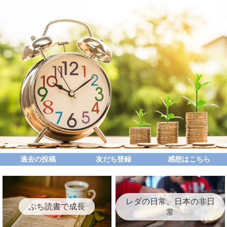
過去の投稿
友だち登録
感想はこちら
レダの日常、日本の非日
ぷち読書で成長
常