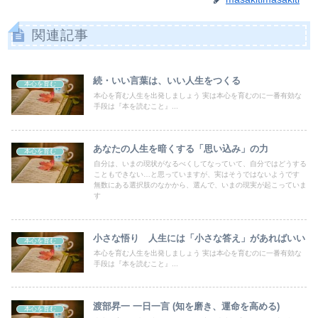
関連記事
続・いい言葉は、いい人生をつくる
本心を育む
本心を育む人生を出発しましょう 実は本心を育むのに一番有効な
手段は『本を読むこと』...
あなたの人生を暗くする「思い込み」の力
本心を育む
自分は、いまの現状がなるべくしてなっていて、自分ではどうする
こともできない…と思っていますが、実はそうではないようです
無数にある選択肢のなかから、選んで、いまの現実が起こっていま
す
小さな悟り 人生には「小さな答え」があればいい
本心を育む
本心を育む人生を出発しましょう 実は本心を育むのに一番有効な
手段は『本を読むこと』...
渡部昇一 一日一言 (知を磨き、運命を高める)
本心を育む