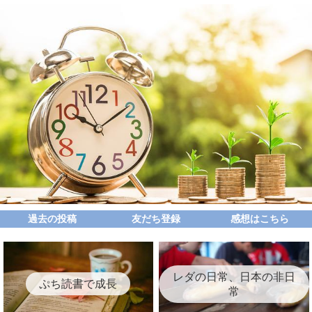
過去の投稿
友だち登録
感想はこちら
レダの日常、日本の非日
ぷち読書で成長
常