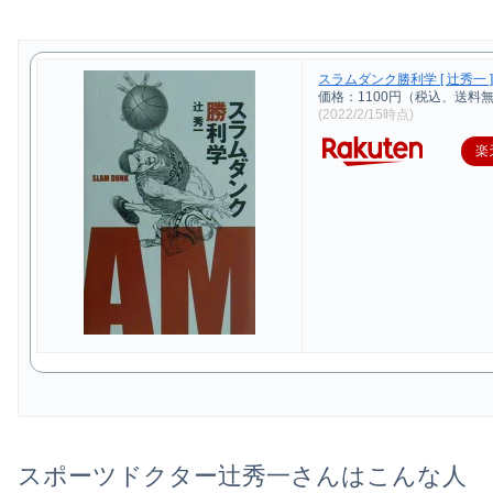
スラムダンク勝利学 [ 辻秀一 
価格：1100円（税込、送料無
(2022/2/15時点)
楽
スポーツドクター辻秀一さんはこんな人