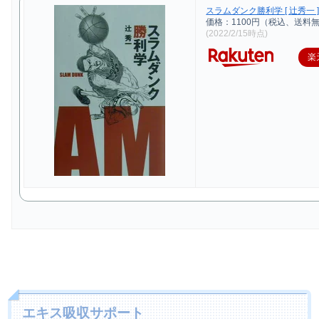
スラムダンク勝利学 [ 辻秀一 
価格：1100円（税込、送料無
(2022/2/15時点)
楽
エキス吸収サポート