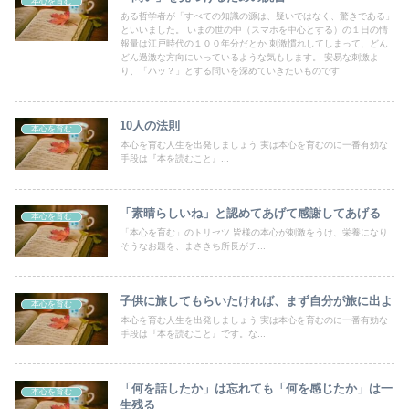
本心を育む
ある哲学者が「すべての知識の源は、疑いではなく、驚きである」
といいました。 いまの世の中（スマホを中心とする）の１日の情
報量は江戸時代の１００年分だとか 刺激慣れしてしまって、どん
どん過激な方向にいっているような気もします。 安易な刺激よ
り、「ハッ？」とする問いを深めていきたいものです
10人の法則
本心を育む
本心を育む人生を出発しましょう 実は本心を育むのに一番有効な
手段は『本を読むこと』...
「素晴らしいね」と認めてあげて感謝してあげる
本心を育む
「本心を育む」のトリセツ 皆様の本心が刺激をうけ、栄養になり
そうなお題を、まさきち所長がチ...
子供に旅してもらいたければ、まず自分が旅に出よ
本心を育む
本心を育む人生を出発しましょう 実は本心を育むのに一番有効な
手段は『本を読むこと』です。な...
「何を話したか」は忘れても「何を感じたか」は一
本心を育む
生残る