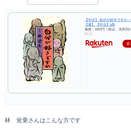
【中古】 自分が好きですか 
【著】 【中古】afb
価格：880円（税込、送料別)
時点)
楽
林 覚乗さんはこんな方です