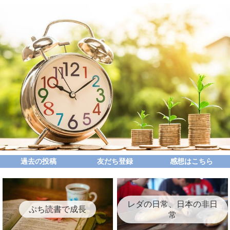
過去の投稿
友だち登録
感想はこちら
レダの日常、日本の非日
ぷち読書で成長
常