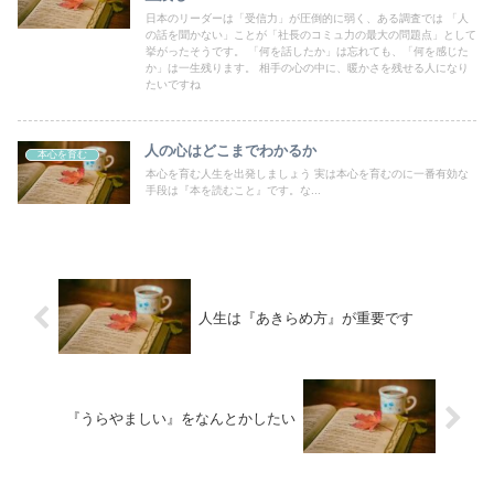
日本のリーダーは「受信力」が圧倒的に弱く、ある調査では 「人
の話を聞かない」ことが「社長のコミュ力の最大の問題点」として
挙がったそうです。 「何を話したか」は忘れても、「何を感じた
か」は一生残ります。 相手の心の中に、暖かさを残せる人になり
たいですね
人の心はどこまでわかるか
本心を育む
本心を育む人生を出発しましょう 実は本心を育むのに一番有効な
手段は『本を読むこと』です。な...
人生は『あきらめ方』が重要です
『うらやましい』をなんとかしたい