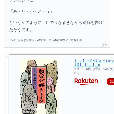
プレゼントに
「あ・り・が・と・う」
というかのように、目でうなずきながら別れを告げ
たそうです。
『
自分が好きですか』林覚乗・西日本新聞社より抜粋転載
【中古】 自分が好きですか 
【著】 【中古】afb
価格：880円（税込、送料別)
時点)
楽