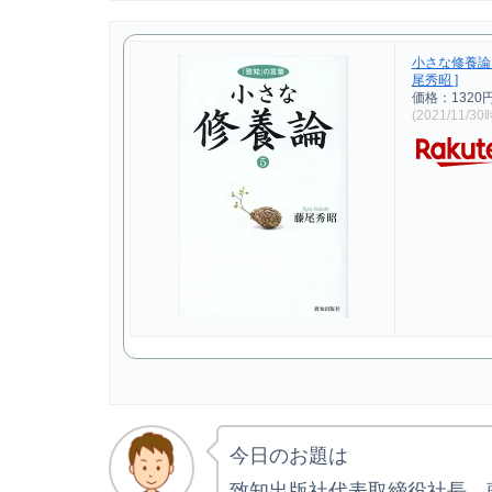
小さな修養論（
尾秀昭 ]
価格：1320
(2021/11/3
今日のお題は
致知出版社代表取締役社長 