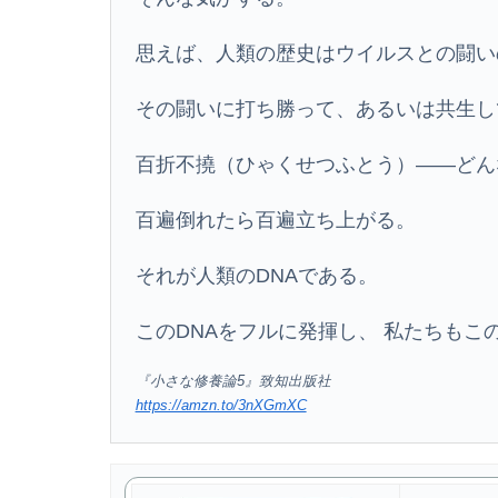
思えば、人類の歴史はウイルスとの闘い
その闘いに打ち勝って、あるいは共生し
百折不撓（ひゃくせつふとう）――どん
百遍倒れたら百遍立ち上がる。
それが人類のDNAである。
このDNAをフルに発揮し、 私たちもこ
『小さな修養論5』致知出版社
https://amzn.to/3nXGmXC