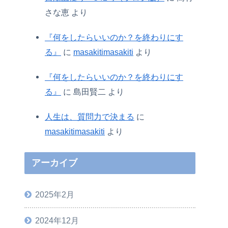
さな恵
より
『何をしたらいいのか？を終わりにす
る』
に
masakitimasakiti
より
『何をしたらいいのか？を終わりにす
る』
に
島田賢二
より
人生は、質問力で決まる
に
masakitimasakiti
より
アーカイブ
2025年2月
2024年12月