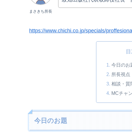
まさきち所長
https://www.chichi.co.jp/specials/proffesio
目
今日のお
所長視点
相談・質
MCチャ
今日のお題