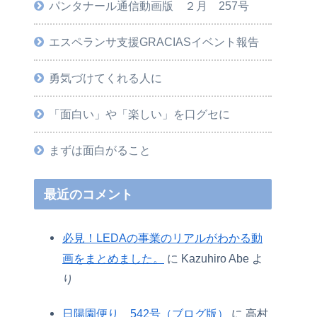
パンタナール通信動画版 ２月 257号
エスペランサ支援GRACIASイベント報告
勇気づけてくれる人に
「面白い」や「楽しい」を口グセに
まずは面白がること
最近のコメント
必見！LEDAの事業のリアルがわかる動
画をまとめました。
に
Kazuhiro Abe
よ
り
日陽園便り 542号（ブログ版）
に
高村