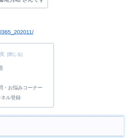
nal365_202011/
次
題
問・お悩みコーナー
ンネル登録