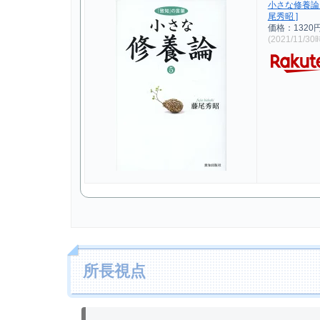
小さな修養論（
尾秀昭 ]
価格：1320
(2021/11/3
所長視点