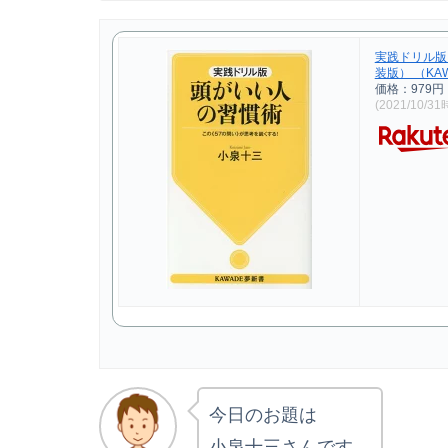
実践ドリル版
装版） （KAW
価格：979
(2021/10/3
今日のお題は
小泉十三さんです