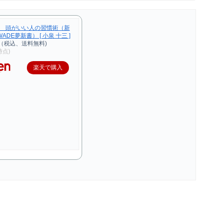
 頭がいい人の習慣術（新
ADE夢新書） [ 小泉 十三 ]
円（税込、送料無料)
1時点)
楽天で購入