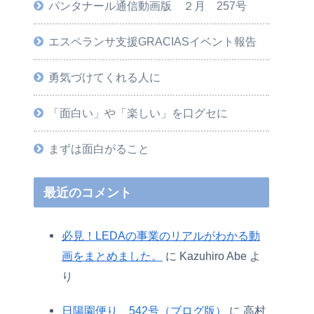
パンタナール通信動画版 ２月 257号
エスペランサ支援GRACIASイベント報告
勇気づけてくれる人に
「面白い」や「楽しい」を口グセに
まずは面白がること
最近のコメント
必見！LEDAの事業のリアルがわかる動
画をまとめました。
に
Kazuhiro Abe
よ
り
日陽園便り 542号（ブログ版）
に
高村