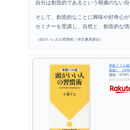
自分は創造的であるという根拠のない自
そして、創造的なことに興味や好奇心が
セミナーを受講し、自然と、創造的な情
（頭がいい人の習慣術／河出書房新社）
実践ドリル版
装版） （KAW
価格：979
(2021/10/3