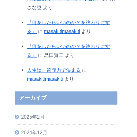
さな恵
より
『何をしたらいいのか？を終わりにす
る』
に
masakitimasakiti
より
『何をしたらいいのか？を終わりにす
る』
に
島田賢二
より
人生は、質問力で決まる
に
masakitimasakiti
より
アーカイブ
2025年2月
2024年12月