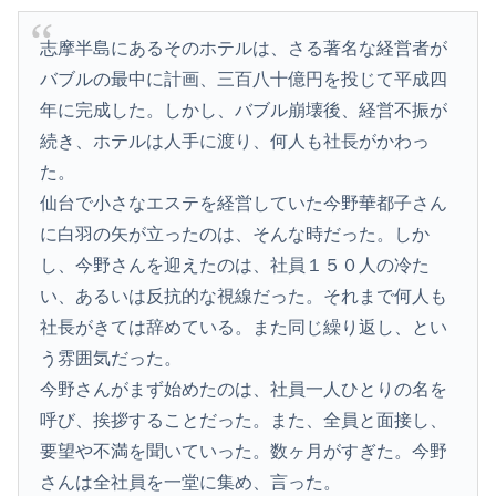
志摩半島にあるそのホテルは、さる著名な経営者が
バブルの最中に計画、三百八十億円を投じて平成四
年に完成した。しかし、バブル崩壊後、経営不振が
続き、ホテルは人手に渡り、何人も社長がかわっ
た。
仙台で小さなエステを経営していた今野華都子さん
に白羽の矢が立ったのは、そんな時だった。しか
し、今野さんを迎えたのは、社員１５０人の冷た
い、あるいは反抗的な視線だった。それまで何人も
社長がきては辞めている。また同じ繰り返し、とい
う雰囲気だった。
今野さんがまず始めたのは、社員一人ひとりの名を
呼び、挨拶することだった。また、全員と面接し、
要望や不満を聞いていった。数ヶ月がすぎた。今野
さんは全社員を一堂に集め、言った。