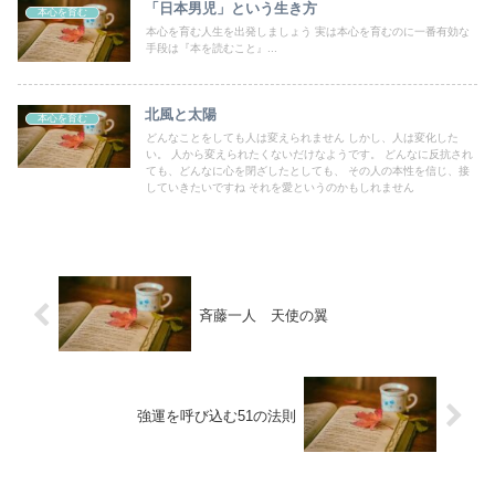
「日本男児」という生き方
本心を育む
本心を育む人生を出発しましょう 実は本心を育むのに一番有効な
手段は『本を読むこと』...
北風と太陽
本心を育む
どんなことをしても人は変えられません しかし、人は変化した
い。 人から変えられたくないだけなようです。 どんなに反抗され
ても、どんなに心を閉ざしたとしても、 その人の本性を信じ、接
していきたいですね それを愛というのかもしれません
斉藤一人 天使の翼
強運を呼び込む51の法則