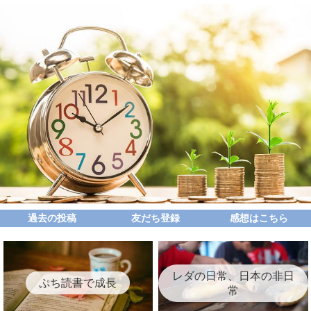
過去の投稿
友だち登録
感想はこちら
レダの日常、日本の非日
ぷち読書で成長
常