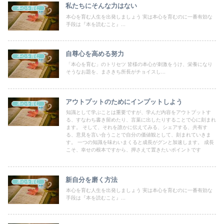
私たちにそんな力はない
本心を育む
本心を育む人生を出発しましょう 実は本心を育むのに一番有効な
手段は『本を読むこと』...
自尊心を高める努力
本心を育む
「本心を育む」のトリセツ 皆様の本心が刺激をうけ、栄養になり
そうなお題を、まさきち所長がチョイスし...
アウトプットのためにインプットしよう
本心を育む
知識として学ぶことは重要ですが、学んだ内容をアウトプットす
る、すなわち書き留めたり、言葉に出したりすることで心に刻まれ
ます。 そして、それを誰かに伝えてみる、シェアする、共有す
る、意見を言い合うことで自分の価値観として、刻まれていきま
す。 一つの知識を味わいまくると成長がグンと加速します。 成長
こそ、幸せの根本ですから、押さえて置きたいポイントです
新自分を磨く方法
本心を育む
本心を育む人生を出発しましょう 実は本心を育むのに一番有効な
手段は『本を読むこと』...