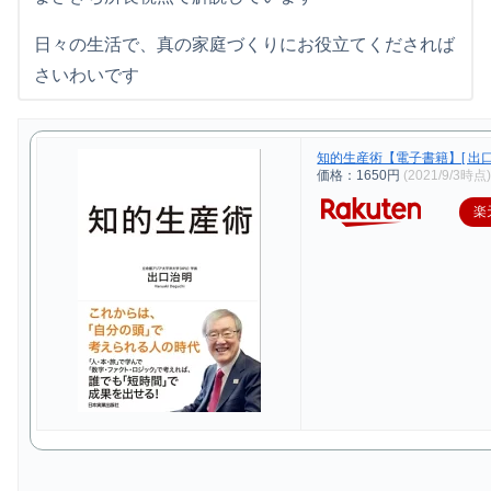
日々の生活で、真の家庭づくりにお役立てくだされば
さいわいです
知的生産術【電子書籍】[ 出口
価格：1650円
(2021/9/3時点
楽