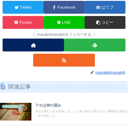
Twitter
Facebook
はてブ
Pocket
LINE
コピー
masakitimasakitiをフォローする
masakitimasakiti
関連記事
アホは神の望み
本心を育む
本心を育む人生を出発しましょう 実は本心を育むのに一番有効な手段は
『本を読むこと』...