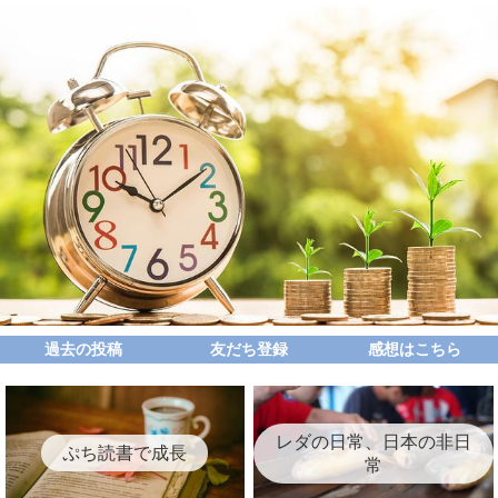
過去の投稿
友だち登録
感想はこちら
レダの日常、日本の非日
ぷち読書で成長
常