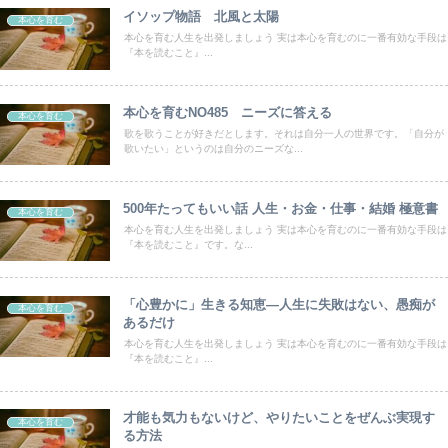
イソップ物語 北風と太陽
本心を育む
本心を育む人生を出発しましょう 実は本心を育むのに一番有効な手段は
『本を読むこと』...
本心を育むNO485 ニーズに答える
本心を育む
歌を歌うことが好きだとします。それは自分一人の世界です。「自分が
歌いたい」というのは自分のニーズな...
500年たってもいい話 人生・お金・仕事・結婚 極意書
本心を育む
本心を育む人生を出発しましょう 実は本心を育むのに一番有効な手段は
『本を読むこと』です。な...
「心豊かに」生きる知恵―人生に失敗はない、愚痴が
本心を育む
あるだけ
本心を育む人生を出発しましょう 実は本心を育むのに一番有効な手段は
『本を読むこと』...
才能も気力もないけど、やりたいことをぜんぶ実現す
本心を育む
る方法