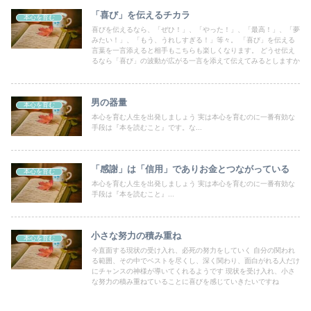
「喜び」を伝えるチカラ
本心を育む
喜びを伝えるなら、「ぜひ！」、「やった！」、「最高！」、「夢
みたい！」、「もう、うれしすぎる！」等々。 「喜び」を伝える
言葉を一言添えると相手もこちらも楽しくなります。 どうせ伝え
るなら「喜び」の波動が広がる一言を添えて伝えてみるとしますか
男の器量
本心を育む
本心を育む人生を出発しましょう 実は本心を育むのに一番有効な
手段は『本を読むこと』です。な...
「感謝」は「信用」でありお金とつながっている
本心を育む
本心を育む人生を出発しましょう 実は本心を育むのに一番有効な
手段は『本を読むこと』...
小さな努力の積み重ね
本心を育む
今直面する現状の受け入れ、必死の努力をしていく 自分の関われ
る範囲、その中でベストを尽くし、深く関わり、面白がれる人だけ
にチャンスの神様が導いてくれるようです 現状を受け入れ、小さ
な努力の積み重ねていることに喜びを感じていきたいですね