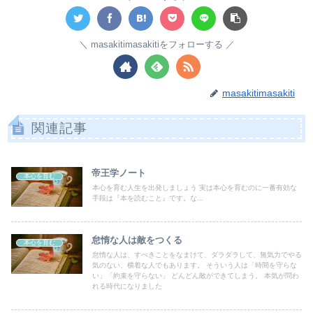
masakitimasakitiをフォローする
masakitimasakiti
関連記事
帝王学ノート
本心を育む
本心を育む人生を出発しましょう 実は本心を育むのに一番有効な
手段は『本を読むこと』です。な...
怠惰な人は敵をつくる
本心を育む
怠惰な人は、すべきことをなまけて、ダラダラして、無気力でやる
気のない、横着な人でもあります。 そういう人は「時間を守らな
い」「約束を守らない」 どんどん敵ができてしまう。 本気が問わ
れる時代になりました