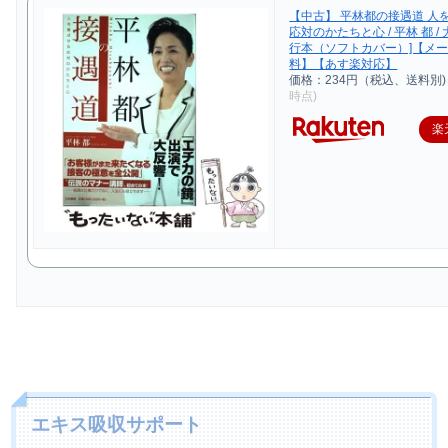
【中古】 平林都の接遇道 人
応対のかたちと心 / 平林 都 / 
行本（ソフトカバー）]【メ
料】【あす楽対応】
価格：234円（税込、送料別)
時点)
楽
エキス吸収サポート