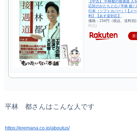
【中古】 平林都の接遇道 人
応対のかたちと心 / 平林 都 / 
行本（ソフトカバー）]【メ
料】【あす楽対応】
価格：234円（税込、送料別)
時点)
楽
平林 都さんはこんな人です
https://eremana.co.jp/aboutus/