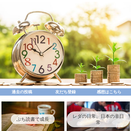
過去の投稿
友だち登録
感想はこちら
レダの日常、日本の非日
ぷち読書で成長
常