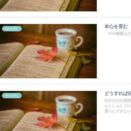
本心を育む
本心を育む
「今の機嫌はど
どうすれば
本心を育む
自分の心の状態
ゃくしゃしてい
通りにできない