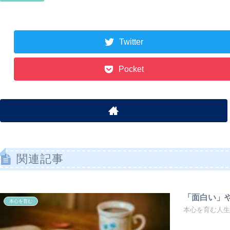
Twitter
Pocket
関連記事
「面白い」
本心を育む
本心を育む人生