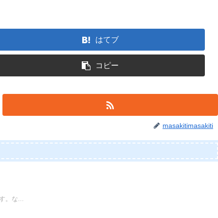
はてブ
コピー
masakitimasakiti
。な...