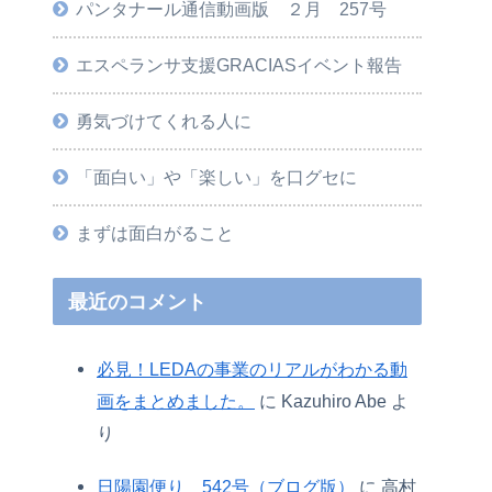
パンタナール通信動画版 ２月 257号
エスペランサ支援GRACIASイベント報告
勇気づけてくれる人に
「面白い」や「楽しい」を口グセに
まずは面白がること
最近のコメント
必見！LEDAの事業のリアルがわかる動
画をまとめました。
に
Kazuhiro Abe
よ
り
日陽園便り 542号（ブログ版）
に
高村