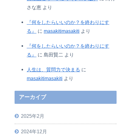
さな恵
より
『何をしたらいいのか？を終わりにす
る』
に
masakitimasakiti
より
『何をしたらいいのか？を終わりにす
る』
に
島田賢二
より
人生は、質問力で決まる
に
masakitimasakiti
より
アーカイブ
2025年2月
2024年12月