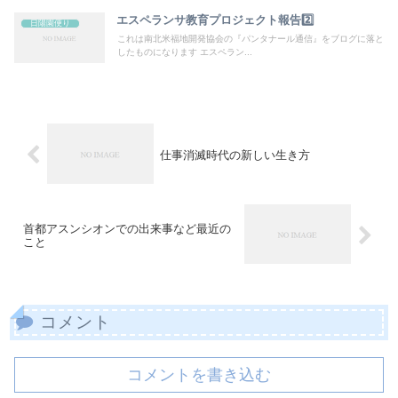
エスペランサ教育プロジェクト報告2️⃣
日陽園便り
これは南北米福地開発協会の『パンタナール通信』をブログに落と
したものになります エスペラン...
仕事消滅時代の新しい生き方
首都アスンシオンでの出来事など最近の
こと
コメント
コメントを書き込む