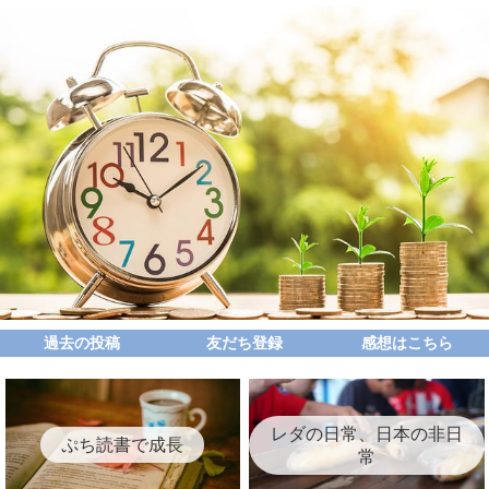
過去の投稿
友だち登録
感想はこちら
レダの日常、日本の非日
ぷち読書で成長
常