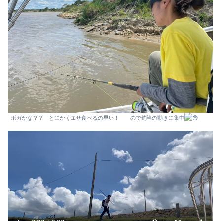
ボガかな？？ とにかくエサ食べるの早い！ ので釣竿の動きに集中