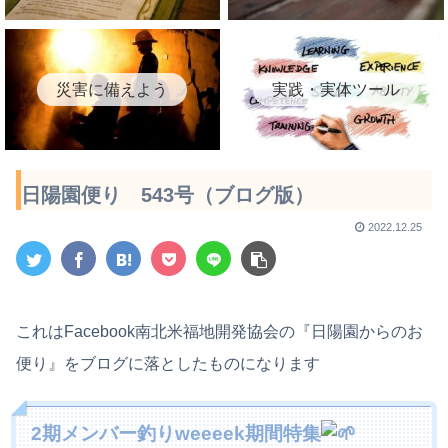
災害に備えよう
実践・実体ツール
日陽園便り 543号（ブログ版）
2022.12.25
これはFacebook南北米福地開発協会の『日陽園からのお
便り』をブログに落としたものになります
2期メンバー釣りweeeek期間特集