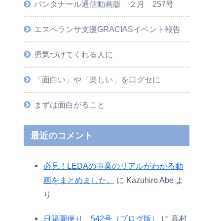
パンタナール通信動画版 ２月 257号
エスペランサ支援GRACIASイベント報告
勇気づけてくれる人に
「面白い」や「楽しい」を口グセに
まずは面白がること
最近のコメント
必見！LEDAの事業のリアルがわかる動
画をまとめました。
に
Kazuhiro Abe
よ
り
日陽園便り 542号（ブログ版）
に
高村