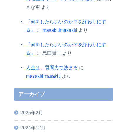
さな恵
より
『何をしたらいいのか？を終わりにす
る』
に
masakitimasakiti
より
『何をしたらいいのか？を終わりにす
る』
に
島田賢二
より
人生は、質問力で決まる
に
masakitimasakiti
より
アーカイブ
2025年2月
2024年12月