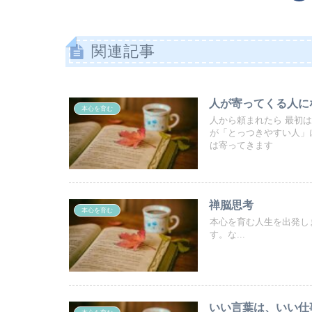
関連記事
人が寄ってくる人に
本心を育む
人から頼まれたら 最初
が「とっつきやすい人」
は寄ってきます
禅脳思考
本心を育む
本心を育む人生を出発し
す。な...
いい言葉は、いい仕