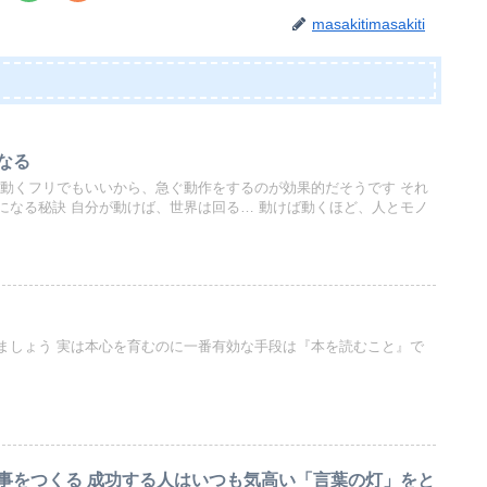
masakitimasakiti
なる
は動くフリでもいいから、急ぐ動作をするのが効果的だそうです それ
になる秘訣 自分が動けば、世界は回る… 動けば動くほど、人とモノ
ましょう 実は本心を育むのに一番有効な手段は『本を読むこと』で
事をつくる 成功する人はいつも気高い「言葉の灯」をと