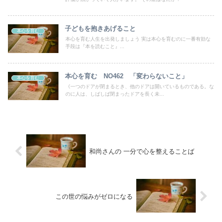
子どもを抱きあげること
本心を育む
本心を育む人生を出発しましょう 実は本心を育むのに一番有効な
手段は『本を読むこと』...
本心を育む NO462 「変わらないこと」
本心を育む
《一つのドアが閉まるとき、他のドアは開いているものである。な
のに人は、しばしば閉まったドアを長く未...
和尚さんの 一分で心を整えることば
この世の悩みがゼロになる