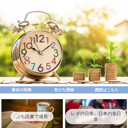
過去の投稿
友だち登録
感想はこちら
レダの日常、日本の非日
ぷち読書で成長
常