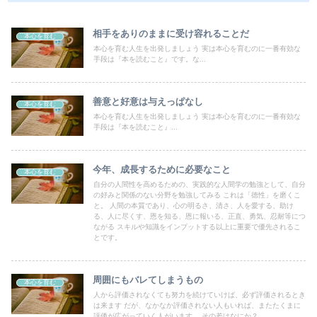
相手をありのままに受け容れることだ
本心を育む
本心を育む人生を出発しましょう 実は本心を育むのに一番有効な
手段は『本を読むこと』です。な...
善意と好意は与えっぱなし
本心を育む
本心を育む人生を出発しましょう 実は本心を育むのに一番有効な
手段は『本を読むこと』...
今年、成長するために必要なこと
本心を育む
自分の人間性を高めるための、実践的な人間学の勉強として、自分
の好みと関係のない分野を勉強してみる これは「徳性」を磨くこ
と。 人間の本質であり、心の明るさ、清さ、人を愛する、助け
る、人に尽くす、恩を知る、恩に報いる、正直、勇気、忍耐等につ
ながる スキルや知識をインプットする以上に重要で優先されるこ
とです。
周囲にもバレてしまうもの
本心を育む
人から評価されなくても努力を続けていけば、必ず評価されるとき
は来ます だが、なかなか評価されない人もいれば、またたくまに
評価が広がっていく人がいます。 その差はなにか？