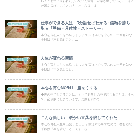
いくことで「現われたがっていた幸せ」が芽を出していく‥ それ
が器を広げていくということになります
仕事ができる人は、3分話せばわかる: 信頼を勝ち
本心を育む
取る「準備・具体性・ストーリー」
本心を育む人生を出発しましょう 実は本心を育むのに一番有効な
手段は『本を読むこと』...
人生が変わる習慣
本心を育む
本心を育む人生を出発しましょう 実は本心を育むのに一番有効な
手段は『本を読むこと』...
本心を育むNO541 腹をくくる
本心を育む
◆世の中で起こることは、すべて必然世の中で起こることは、すべ
て、必然的に起きています。失敗も例外で...
こんな美しい、暖かい言葉を残してくれた
本心を育む
本心を育む人生を出発しましょう 実は本心を育むのに一番有効な
手段は『本を読むこと』です。な...