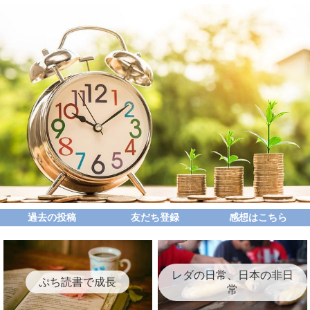
過去の投稿
友だち登録
感想はこちら
レダの日常、日本の非日
ぷち読書で成長
常