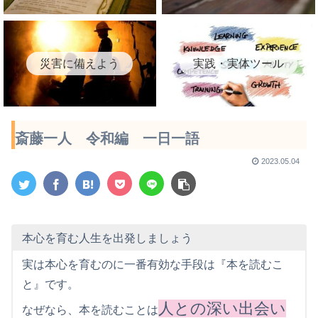
災害に備えよう
実践・実体ツール
斎藤一人 令和編 一日一語
2023.05.04
本心を育む人生を出発しましょう
実は本心を育むのに一番有効な手段は『本を読むこ
と』です。
人との深い出会い
なぜなら、本を読むことは