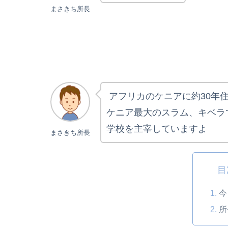
まさきち所長
​アフリカのケニアに約30年
ケニア最大のスラム、キベラ
学校を主宰していますよ
まさきち所長
目
今
所