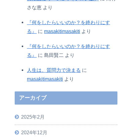
さな恵
より
『何をしたらいいのか？を終わりにす
る』
に
masakitimasakiti
より
『何をしたらいいのか？を終わりにす
る』
に
島田賢二
より
人生は、質問力で決まる
に
masakitimasakiti
より
アーカイブ
2025年2月
2024年12月