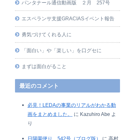
パンタナール通信動画版 ２月 257号
エスペランサ支援GRACIASイベント報告
勇気づけてくれる人に
「面白い」や「楽しい」を口グセに
まずは面白がること
最近のコメント
必見！LEDAの事業のリアルがわかる動
画をまとめました。
に
Kazuhiro Abe
よ
り
日陽園便り 542号（ブログ版）
に
高村