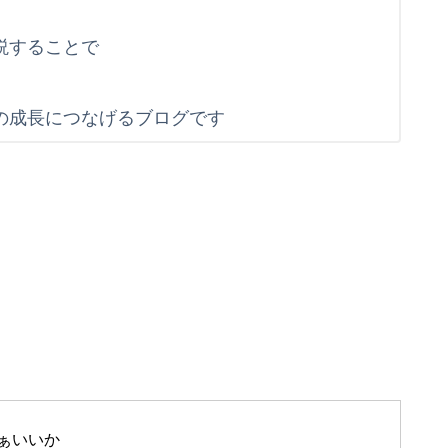
説することで
す
の成長につなげるブログです
ぁいいか