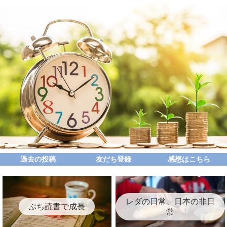
過去の投稿
友だち登録
感想はこちら
レダの日常、日本の非日
ぷち読書で成長
常