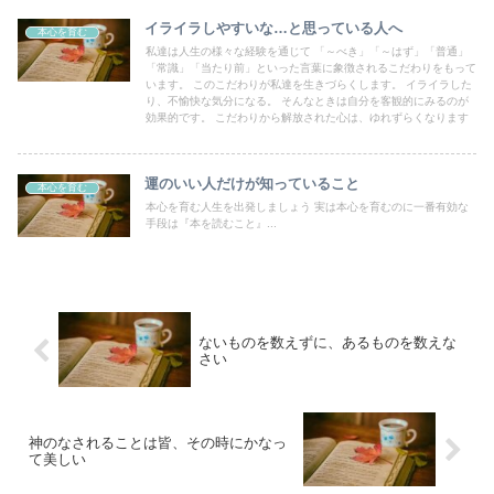
イライラしやすいな…と思っている人へ
本心を育む
私達は人生の様々な経験を通じて 「～べき」「～はず」「普通」
「常識」「当たり前」といった言葉に象徴されるこだわりをもって
います。 このこだわりが私達を生きづらくします。 イライラした
り、不愉快な気分になる。 そんなときは自分を客観的にみるのが
効果的です。 こだわりから解放された心は、ゆれずらくなります
運のいい人だけが知っていること
本心を育む
本心を育む人生を出発しましょう 実は本心を育むのに一番有効な
手段は『本を読むこと』...
ないものを数えずに、あるものを数えな
さい
神のなされることは皆、その時にかなっ
て美しい