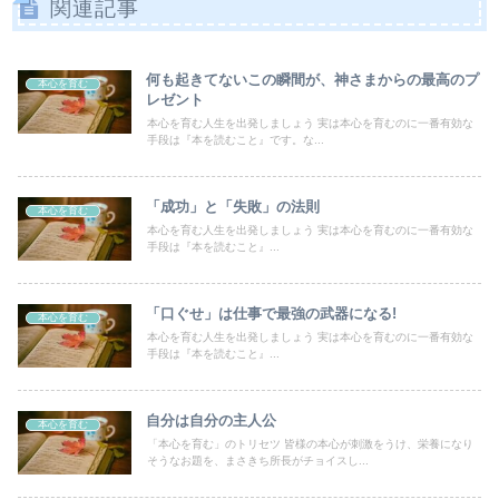
関連記事
何も起きてないこの瞬間が、神さまからの最高のプ
本心を育む
レゼント
本心を育む人生を出発しましょう 実は本心を育むのに一番有効な
手段は『本を読むこと』です。な...
「成功」と「失敗」の法則
本心を育む
本心を育む人生を出発しましょう 実は本心を育むのに一番有効な
手段は『本を読むこと』...
「口ぐせ」は仕事で最強の武器になる!
本心を育む
本心を育む人生を出発しましょう 実は本心を育むのに一番有効な
手段は『本を読むこと』...
自分は自分の主人公
本心を育む
「本心を育む」のトリセツ 皆様の本心が刺激をうけ、栄養になり
そうなお題を、まさきち所長がチョイスし...