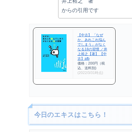
井上裕之 著
からの引用です
【中古】 「なぜ
か、あれこれ悩ん
でしまう」がなく
なる18の習慣 ／井
上裕之【著】 【中
古】afb
価格：200円（税
込、送料別)
(2022/3/31時点)
今日のエキスはこちら！