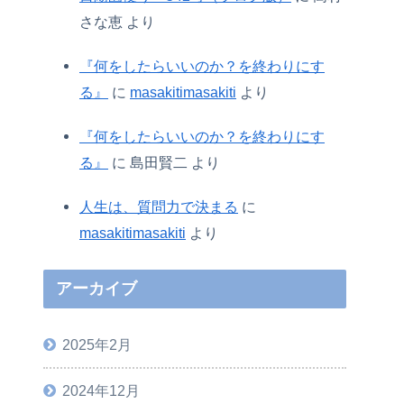
さな恵
より
『何をしたらいいのか？を終わりにす
る』
に
masakitimasakiti
より
『何をしたらいいのか？を終わりにす
る』
に
島田賢二
より
人生は、質問力で決まる
に
masakitimasakiti
より
アーカイブ
2025年2月
2024年12月