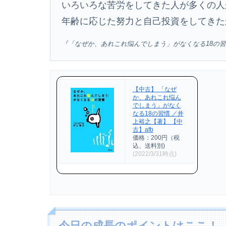
いろいろな苦労をしてきた人が多くの人
年齢に応じた努力と自己投資をしてきた
『「なぜか、あれこれ悩んでしまう」がなくなる18の
【中古】 「なぜ
か、あれこれ悩ん
でしまう」がなく
なる18の習慣 ／井
上裕之【著】 【中
古】afb
価格：200円（税
込、送料別)
(2022/3/31時点)
今日の成長のポイントはここ！