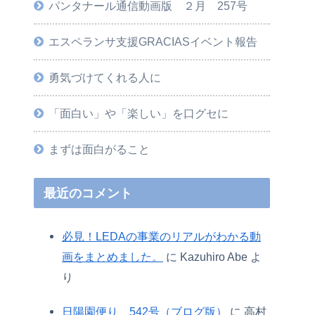
パンタナール通信動画版 ２月 257号
エスペランサ支援GRACIASイベント報告
勇気づけてくれる人に
「面白い」や「楽しい」を口グセに
まずは面白がること
最近のコメント
必見！LEDAの事業のリアルがわかる動
画をまとめました。
に
Kazuhiro Abe
よ
り
日陽園便り 542号（ブログ版）
に
高村