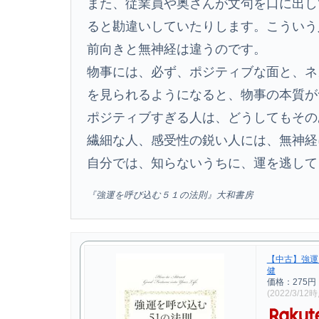
また、従業員や奥さんが文句を口に出し
ると勘違いしていたりします。こういう
前向きと無神経は違うのです。
物事には、必ず、ポジティブな面と、ネ
を見られるようになると、物事の本質が
ポジティブすぎる人は、どうしてもその
繊細な人、感受性の鋭い人には、無神経
自分では、知らないうちに、運を逃して
『強運を呼び込む５１の法則』大和書房
【中古】強運を
健
価格：275
(2022/3/12