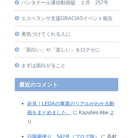
パンタナール通信動画版 ２月 257号
エスペランサ支援GRACIASイベント報告
勇気づけてくれる人に
「面白い」や「楽しい」を口グセに
まずは面白がること
最近のコメント
必見！LEDAの事業のリアルがわかる動
画をまとめました。
に
Kazuhiro Abe
よ
り
日陽園便り 542号（ブログ版）
に
高村