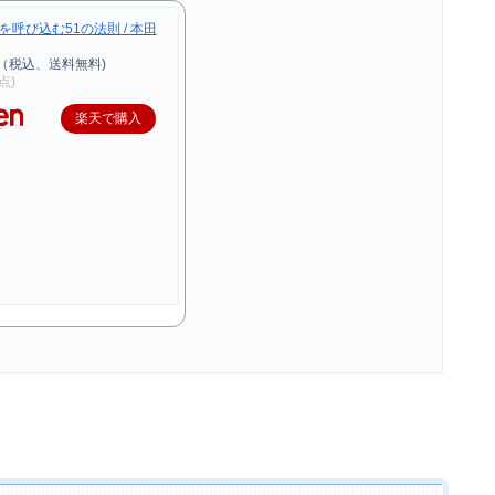
呼び込む51の法則 / 本田
円（税込、送料無料)
時点)
楽天で購入