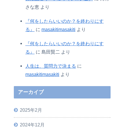
さな恵
より
『何をしたらいいのか？を終わりにす
る』
に
masakitimasakiti
より
『何をしたらいいのか？を終わりにす
る』
に
島田賢二
より
人生は、質問力で決まる
に
masakitimasakiti
より
アーカイブ
2025年2月
2024年12月