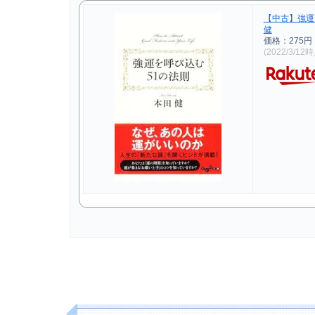
【中古】強運を
健
価格：275
(2022/3/12