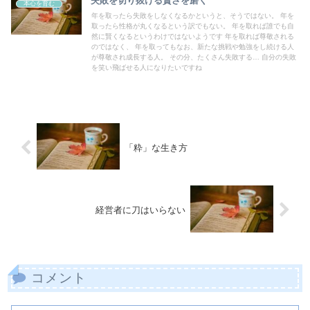
失敗を切り抜ける賢さを磨く
本心を育む
年を取ったら失敗をしなくなるかというと、そうではない。 年を
取ったら性格が丸くなるという訳でもない。 年を取れば誰でも自
然に賢くなるというわけではないようです 年を取れば尊敬される
のではなく、 年を取ってもなお、新たな挑戦や勉強をし続ける人
が尊敬され成長する人。 その分、たくさん失敗する… 自分の失敗
を笑い飛ばせる人になりたいですね
「粋」な生き方
経営者に刀はいらない
コメント