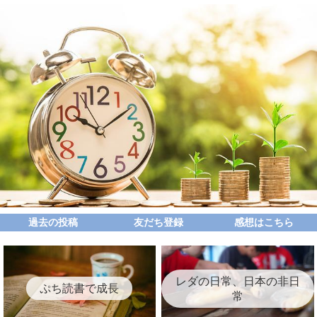
過去の投稿
友だち登録
感想はこちら
レダの日常、日本の非日
ぷち読書で成長
常