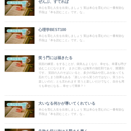
ぜんぶ、すてれば
本心を育む
本心を育む人生を出発しましょう 実は本心を育むのに一番有効な
手段は『本を読むこと』です。な...
心理学BEST100
本心を育む
本心を育む人生を出発しましょう 実は本心を育むのに一番有効な
手段は『本を読むこと』です。な...
笑う門には福きたる
本心を育む
笑顔の練習」をすることが、病気もよくなり、幸せも、幸運も呼び
込むことになります。 まさに笑いは無常の強壮剤であり、開運剤
です。 笑顔の人のそばにいると、多少の悩みや悲しみがあっても
忘れてしまう効果もある 「楽しいから笑うのではない。笑うから
楽しいのだ」とも言われます 笑うと楽しいだけでなく、自分も周
りも幸せになる… 幸せって簡単？！
大いなる何かが導いてくれている
本心を育む
本心を育む人生を出発しましょう 実は本心を育むのに一番有効な
手段は『本を読むこと』です。な...