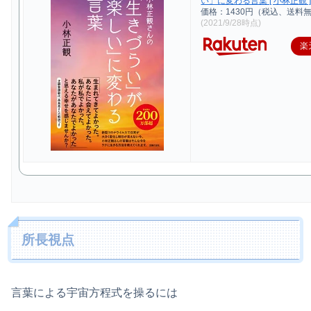
い」に変わる言葉 [ 小林正観 
価格：1430円（税込、送料無
(2021/9/28時点)
楽
所長視点
言葉による宇宙方程式を操るには