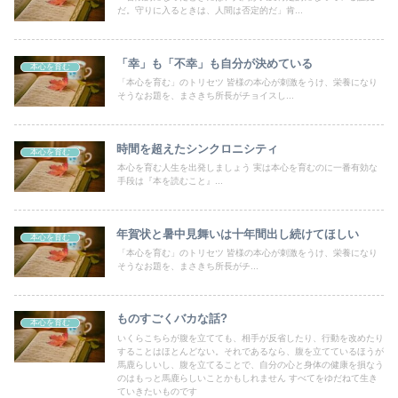
だ。守りに入るときは、人間は否定的だ」肯...
「幸」も「不幸」も自分が決めている
本心を育む
「本心を育む」のトリセツ 皆様の本心が刺激をうけ、栄養になり
そうなお題を、まさきち所長がチョイスし...
時間を超えたシンクロニシティ
本心を育む
本心を育む人生を出発しましょう 実は本心を育むのに一番有効な
手段は『本を読むこと』...
年賀状と暑中見舞いは十年間出し続けてほしい
本心を育む
「本心を育む」のトリセツ 皆様の本心が刺激をうけ、栄養になり
そうなお題を、まさきち所長がチ...
ものすごくバカな話?
本心を育む
いくらこちらが腹を立てても、相手が反省したり、行動を改めたり
することはほとんどない。それであるなら、腹を立てているほうが
馬鹿らしいし、腹を立てることで、自分の心と身体の健康を損なう
のはもっと馬鹿らしいことかもしれません すべてをゆだねて生き
ていきたいものです