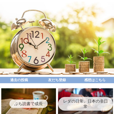
過去の投稿
友だち登録
感想はこちら
レダの日常、日本の非日
ぷち読書で成長
常