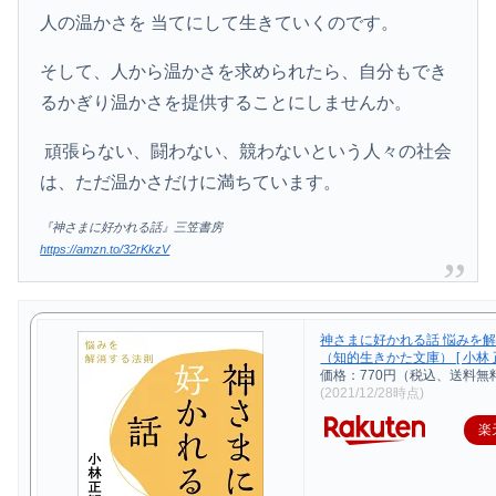
人の温かさを 当てにして生きていくのです。
そして、人から温かさを求められたら、自分もでき
るかぎり温かさを提供することにしませんか。
頑張らない、闘わない、競わないという人々の社会
は、ただ温かさだけに満ちています。
『神さまに好かれる話』三笠書房
https://amzn.to/32rKkzV
神さまに好かれる話 悩みを
（知的生きかた文庫） [ 小林 正
価格：770円（税込、送料無料
(2021/12/28時点)
楽