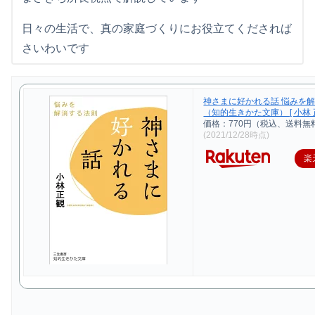
日々の生活で、真の家庭づくりにお役立てくだされば
さいわいです
神さまに好かれる話 悩みを
（知的生きかた文庫） [ 小林 正
価格：770円（税込、送料無料
(2021/12/28時点)
楽