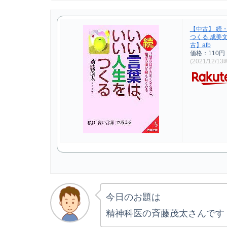
【中古】 続
つくる 成美文
古】afb
価格：110円
(2021/12/1
今日のお題は
精神科医の斉藤茂太さんです