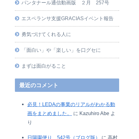
パンタナール通信動画版 ２月 257号
エスペランサ支援GRACIASイベント報告
勇気づけてくれる人に
「面白い」や「楽しい」を口グセに
まずは面白がること
最近のコメント
必見！LEDAの事業のリアルがわかる動
画をまとめました。
に
Kazuhiro Abe
よ
り
日陽園便り 542号（ブログ版）
に
高村