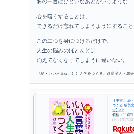
あの一言はひどいなあとかいうような
心を暗くすることは、
できるだけ忘れてしまうようにすること
この二つを身につけるだけで、
人生の悩みのほとんどは
消えてなくなってしまうに違いない。
『続・いい言葉は、いい人生をつくる』斉藤茂太・成美
【中古】 続
つくる 成美文
古】afb
価格：110円
(2021/12/1