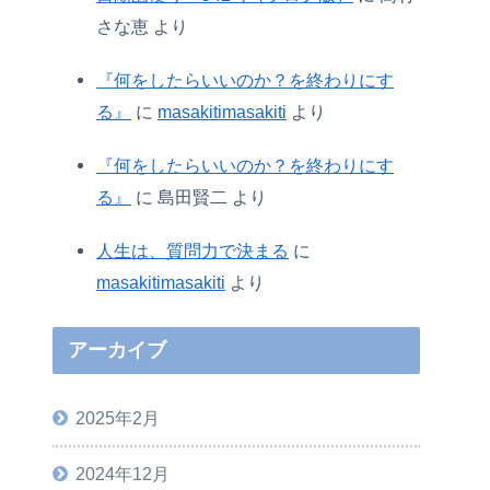
さな恵
より
『何をしたらいいのか？を終わりにす
る』
に
masakitimasakiti
より
『何をしたらいいのか？を終わりにす
る』
に
島田賢二
より
人生は、質問力で決まる
に
masakitimasakiti
より
アーカイブ
2025年2月
2024年12月