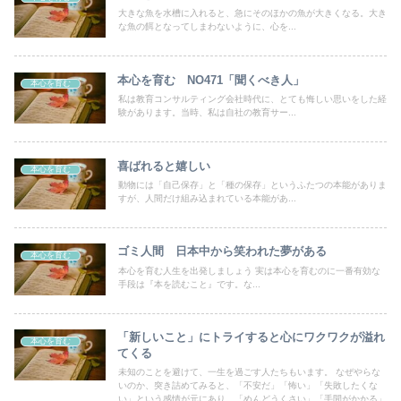
大きな魚を水槽に入れると、急にそのほかの魚が大きくなる。大き
な魚の餌となってしまわないように、心を...
本心を育む NO471「聞くべき人」
本心を育む
私は教育コンサルティング会社時代に、とても悔しい思いをした経
験があります。当時、私は自社の教育サー...
喜ばれると嬉しい
本心を育む
動物には「自己保存」と「種の保存」というふたつの本能がありま
すが、人間だけ組み込まれている本能があ...
ゴミ人間 日本中から笑われた夢がある
本心を育む
本心を育む人生を出発しましょう 実は本心を育むのに一番有効な
手段は『本を読むこと』です。な...
「新しいこと」にトライすると心にワクワクが溢れ
本心を育む
てくる
未知のことを避けて、一生を過ごす人たちもいます。 なぜやらな
いのか、突き詰めてみると、「不安だ」「怖い」「失敗したくな
い」という感情が元にあり、「めんどうくさい」「手間がかかる」