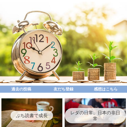
過去の投稿
友だち登録
感想はこちら
レダの日常、日本の非日
ぷち読書で成長
常