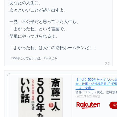
あなたの人生に、
次々といいことが起き出すよ。
一見、不公平だと思っていた人生も、
「よかったね」という言葉で、
簡単にやっつけられるよ。
「よかったね」は人生の逆転ホームランだ！！
『500年たってもいい話』ＰＨＰより
【中古】500年たってもいい
金・仕事・結婚極意書 /PHP
一人（文庫）
価格：369円（税込、送料無料
(2021/11/24時点)
楽