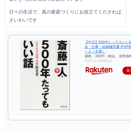
日々の生活で、真の家庭づくりにお役立てくだされば
さいわいです
【中古】500年たってもいい
金・仕事・結婚極意書 /PHP
一人（文庫）
価格：369円（税込、送料無料
(2021/11/24時点)
楽