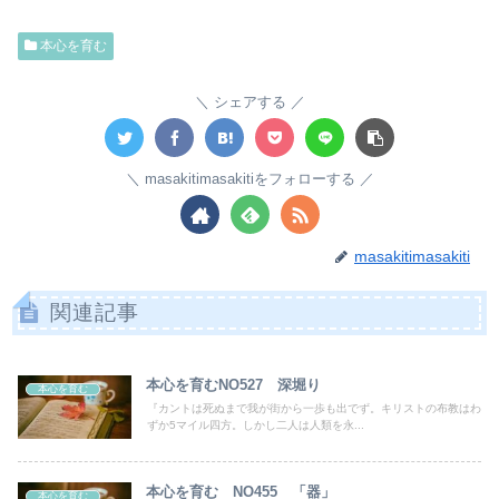
本心を育む
シェアする
masakitimasakitiをフォローする
masakitimasakiti
関連記事
本心を育むNO527 深堀り
本心を育む
『カントは死ぬまで我が街から一歩も出でず。キリストの布教はわ
ずか5マイル四方。しかし二人は人類を永...
本心を育む NO455 「器」
本心を育む