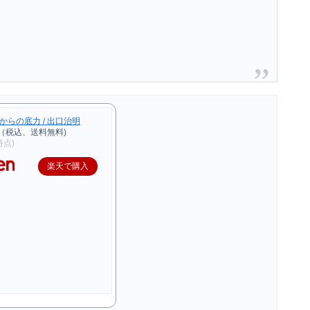
からの底力 / 出口治明
円（税込、送料無料)
2時点)
楽天で購入