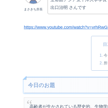
出口治明 さんです
まさきち所長
https://www.youtube.com/watch?v=vrhR
目
今
所
今日のお題
高齢者が生かされている歴史的、生物学