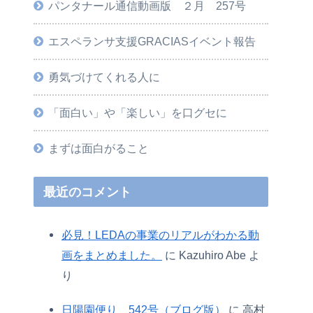
パンタナール通信動画版 ２月 257号
エスペランサ支援GRACIASイベント報告
勇気づけてくれる人に
「面白い」や「楽しい」を口グセに
まずは面白がること
最近のコメント
必見！LEDAの事業のリアルがわかる動
画をまとめました。
に
Kazuhiro Abe
よ
り
日陽園便り 542号（ブログ版）
に
高村