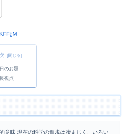
wGKFFgM
次
日のお題
長視点
的意味 現在の科学の進歩は凄まじく、いろい