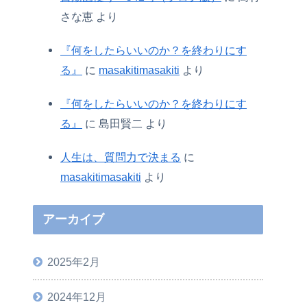
さな恵
より
『何をしたらいいのか？を終わりにす
る』
に
masakitimasakiti
より
『何をしたらいいのか？を終わりにす
る』
に
島田賢二
より
人生は、質問力で決まる
に
masakitimasakiti
より
アーカイブ
2025年2月
2024年12月