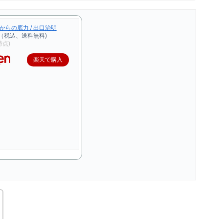
からの底力 / 出口治明
円（税込、送料無料)
2時点)
楽天で購入