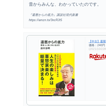
昔からみんな、わかっていたのです。
『還暦からの底力』講談社現代新書
https://amzn.to/3ncRJt5
【中古】還暦
価格：240
(2021/10/2