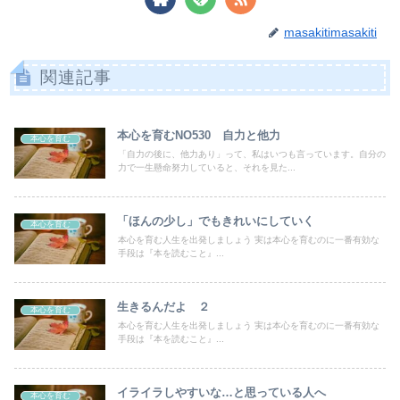
masakitimasakiti
関連記事
本心を育むNO530 自力と他力
本心を育む
「自力の後に、他力あり」って、私はいつも言っています。自分の
力で一生懸命努力していると、それを見た...
「ほんの少し」でもきれいにしていく
本心を育む
本心を育む人生を出発しましょう 実は本心を育むのに一番有効な
手段は『本を読むこと』...
生きるんだよ ２
本心を育む
本心を育む人生を出発しましょう 実は本心を育むのに一番有効な
手段は『本を読むこと』...
イライラしやすいな…と思っている人へ
本心を育む