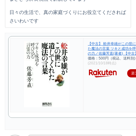
日々の生活で、真の家庭づくりにお役立てくだされば
さいわいです
【中古】 舩井幸雄がこの世
た魔法の言葉 ツキと成功を
の力／佐藤芳直(著者) 【中古】
価格：500円（税込、送料別)
(2021/10/18時点)
楽