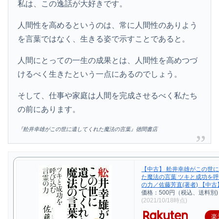
私は、この逸話が大好きです。
人間性を高めるというのは、常に人間性のありよう
を言葉ではなく、生きる姿で示すことであると。
人間にとっての一生の成果とは、人間性を高めつづ
けるべく生きたという一点にあるのでしょう。
そして、仕事や家庭は人間を完成させるべく私たち
の前にあります。
『舩井幸雄がこの世に遺してくれた魔法の言葉』徳間書店
【中古】 舩井幸雄がこの世
た魔法の言葉 ツキと成功を
の力／佐藤芳直(著者) 【中古】
価格：500円（税込、送料別)
(2021/10/18時点)
楽