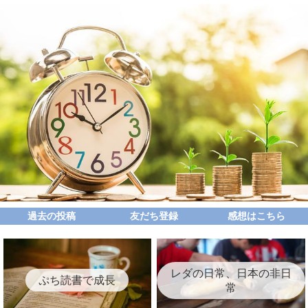
過去の投稿
友だち登録
感想はこちら
レダの日常、日本の非日
ぷち読書で成長
常