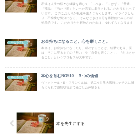
私達は人生の様々な経験を通じて 「～べき」「～はず」「普通」
「常識」「当たり前」といった言葉に象徴されるこだわりをもって
います。 このこだわりが私達を生きづらくします。 イライラした
り、不愉快な気分になる。 そんなときは自分を客観的にみるのが
効果的です。 こだわりから解放された心は、ゆれずらくなります
お金持ちになること。心を磨くこと。
本心を育む
本当は、お金持ちになったり、成功することは、結果であり、実
は、そこに至るまでの「努力」や「自分を磨くこと」、「向上させ
ること」というプロセスが大事です。
本心を育むNO510 ３つの価値
本心を育む
ヴィクトール・E・フランクルは、第二次世界大戦時にナチスに捕
らえられて強制収容所で過ごした体験をも...
本を先生にする