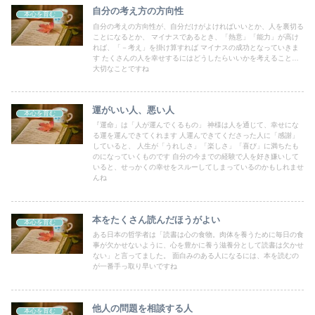
自分の考え方の方向性
本心を育む
自分の考えの方向性が、自分だけがよければいいとか、人を裏切る
ことになるとか、 マイナスであるとき、「熱意」「能力」が高け
れば、「－考え」を掛け算すれば マイナスの成功となっていきま
す たくさんの人を幸せするにはどうしたらいいかを考えること…
大切なことですね
運がいい人、悪い人
本心を育む
『運命」は「人が運んでくるもの」 神様は人を通じて、幸せにな
る運を運んできてくれます 人運んできてくださった人に「感謝」
していると、 人生が「うれしさ」「楽しさ」「喜び」に満ちたも
のになっていくものです 自分の今までの経験で人を好き嫌いして
いると、せっかくの幸せをスルーしてしまっているのかもしれませ
んね
本をたくさん読んだほうがよい
本心を育む
ある日本の哲学者は「読書は心の食物。肉体を養うために毎日の食
事が欠かせないように、心を豊かに養う滋養分として読書は欠かせ
ない」と言ってました。 面白みのある人になるには、本を読むの
が一番手っ取り早いですね
他人の問題を相談する人
本心を育む