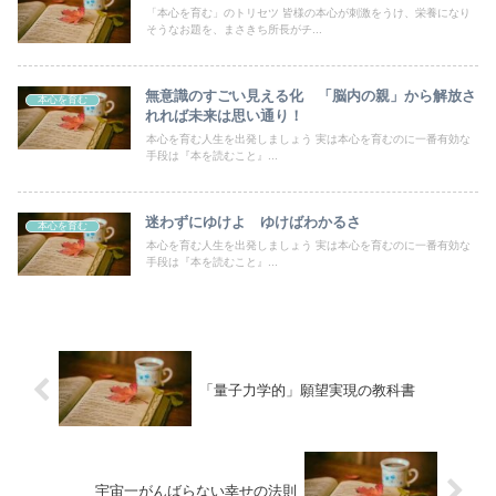
「本心を育む」のトリセツ 皆様の本心が刺激をうけ、栄養になり
そうなお題を、まさきち所長がチ...
無意識のすごい見える化 「脳内の親」から解放さ
本心を育む
れれば未来は思い通り！
本心を育む人生を出発しましょう 実は本心を育むのに一番有効な
手段は『本を読むこと』...
迷わずにゆけよ ゆけばわかるさ
本心を育む
本心を育む人生を出発しましょう 実は本心を育むのに一番有効な
手段は『本を読むこと』...
「量子力学的」願望実現の教科書
宇宙一がんばらない幸せの法則