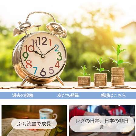
過去の投稿
友だち登録
感想はこちら
レダの日常、日本の非日
ぷち読書で成長
常