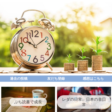
過去の投稿
友だち登録
感想はこちら
レダの日常、日本の非日
ぷち読書で成長
常