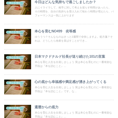
今日はどんな気持ちで過ごしましたか？
本心を育む
人にイライラして、相手に対して考えを巡らす時間があったら、
その時間を、自分の気持ちを受け入れて味わう時間が増えたら、パ
フォーマンスは一気に上がります
本心を育むNO499 劣等感
本心を育む
ゆううつ？そんなものはきっと2週間で全快しますよ。処方箋？そ
れは、どうしたら他者を喜ばすことができ...
日本マクドナルド社長が送り続けた101の言葉
本心を育む
本心を育む人生を出発しましょう 実は本心を育むのに一番有効な
手段は『本を読むこと』...
心の底から幸福感や満足感が湧き上がってくる
本心を育む
本心を育む人生を出発しましょう 実は本心を育むのに一番有効な
手段は『本を読むこと』です。な...
還暦からの底力
本心を育む
本心を育む人生を出発しましょう 実は本心を育むのに一番有効な
手段は『本を読むこと』...