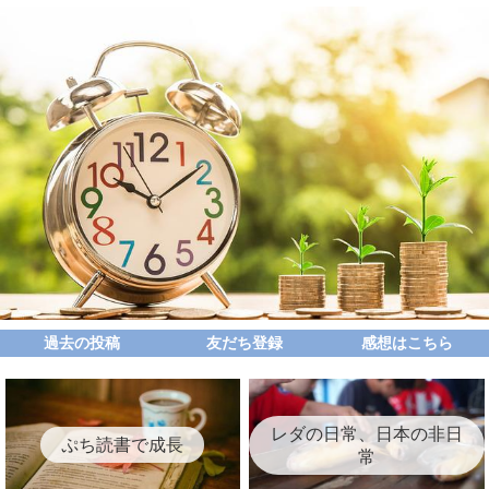
過去の投稿
友だち登録
感想はこちら
レダの日常、日本の非日
ぷち読書で成長
常