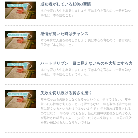
成功者がしている100の習慣
本心を育む
本心を育む人生を出発しましょう 実は本心を育むのに一番有効な
手段は『本を読むこと』...
感情が湧いた時はチャンス
本心を育む
本心を育む人生を出発しましょう 実は本心を育むのに一番有効な
手段は『本を読むこと』...
ハートドリブン 目に見えないものを大切にする力
本心を育む
本心を育む人生を出発しましょう 実は本心を育むのに一番有効な
手段は『本を読むこと』です。な...
失敗を切り抜ける賢さを磨く
本心を育む
年を取ったら失敗をしなくなるかというと、そうではない。 年を
取ったら性格が丸くなるという訳でもない。 年を取れば誰でも自
然に賢くなるというわけではないようです 年を取れば尊敬される
のではなく、 年を取ってもなお、新たな挑戦や勉強をし続ける人
が尊敬され成長する人。 その分、たくさん失敗する… 自分の失敗
を笑い飛ばせる人になりたいですね