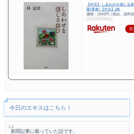
【中古】 しあわせを感じる喜
乗(著者) 【中古】afb
価格：1045円（税込、送料別
(2022/3/18時点)
楽
今日のエキスはこちら！
新聞記事に載っていた話です。