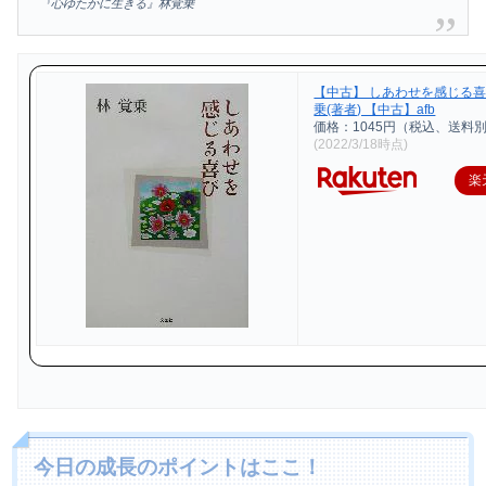
『心ゆたかに生きる』林覚乗
【中古】 しあわせを感じる喜
乗(著者) 【中古】afb
価格：1045円（税込、送料別
(2022/3/18時点)
楽
今日の成長のポイントはここ！