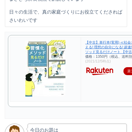
日々の生活で、真の家庭づくりにお役立てくだされば
さいわいです
【中古】単行本(実用) ≪社会
える! 理想の自分になる! 超速
ソッド見るだけノート 【中古】
価格：1350円（税込、送料別
(2021/12/5時点)
楽
今日のお題は