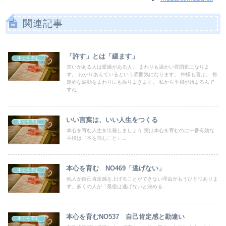
関連記事
「許す」とは「緩ます」
本心を育む
笑いがある人は愛嬌がある人。 まわりも温かい雰囲気になりま
す。 わかりあえているという雰囲気になります。 神様も喜ぶ。 肯
定的な波動をまわりにも振りまきます。 私から平和が始まるんで
すね
いい言葉は、いい人生をつくる
本心を育む
本心を育む人生を出発しましょう 実は本心を育むのに一番有効な
手段は『本を読むこと』...
本心を育む NO469「逃げない」
本心を育む
他人が自己肯定感を上げることができない理由がもうひとつありま
す。多くの人が「最後は逃げないと決める...
本心を育むNO537 自己肯定感と勘違い
本心を育む