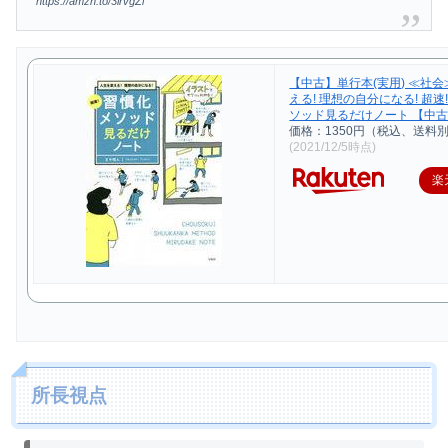
https://amzn.to/3lrvgZi
【中古】単行本(実用) ≪社会
える! 理想の自分になる! 超速
ソッド見るだけノート 【中古】
価格：1350円（税込、送料別
(2021/12/5時点)
楽
所長視点