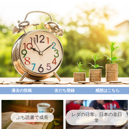
過去の投稿
友だち登録
感想はこちら
レダの日常、日本の非日
ぷち読書で成長
常