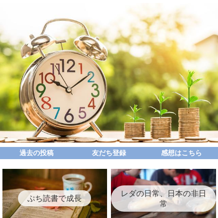
過去の投稿
友だち登録
感想はこちら
レダの日常、日本の非日
ぷち読書で成長
常