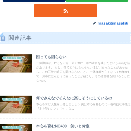
masakitimasakiti
関連記事
困っても困らない
本心を育む
一休禅師が、亡くなる前、弟子達に三巻の遺言を残したという有名な話
があります。 もし、寺でどうにもならないほど、困ったことがあった
ら、この三巻の遺言を開けなさい、と。 一休禅師が亡くなって何年かし
て、お寺にほんとうに困ったことが起こり、その遺言書を開けることに
なった。
何でみんなでそんなに楽しそうにしているの
本心を育む
本心を育む人生を出発しましょう 実は本心を育むのに一番有効な手段は
『本を読むこと』です。な...
本心を育むNO490 笑いと肯定
本心を育む