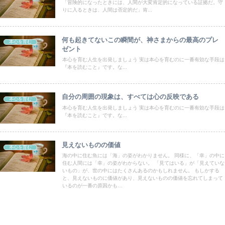
「冒険的になったときには、人間が大変肯定的になっている証拠だ。守
りに入るときは、人間は否定的だ」肯...
何も起きてないこの瞬間が、神さまからの最高のプレ
本心を育む
ゼント
本心を育む人生を出発しましょう 実は本心を育むのに一番有効な手段は
『本を読むこと』です。な...
自分の周囲の現象は、すべては心の反映である
本心を育む
本心を育む人生を出発しましょう 実は本心を育むのに一番有効な手段は
『本を読むこと』です。な...
見えないものの価値
本心を育む
海の中に住む魚には「海」の姿がわかりません。 同様に、「幸」の中に
住む人間には「幸」の姿がわからない。 「見てはいる」が「見えていな
いもの」が、世の中にはたくさんあるのかもしれません。 もしかする
と、見えないものに価値があり、見えないものの価値を忘れてしまって
いるのが一番の原因かも…