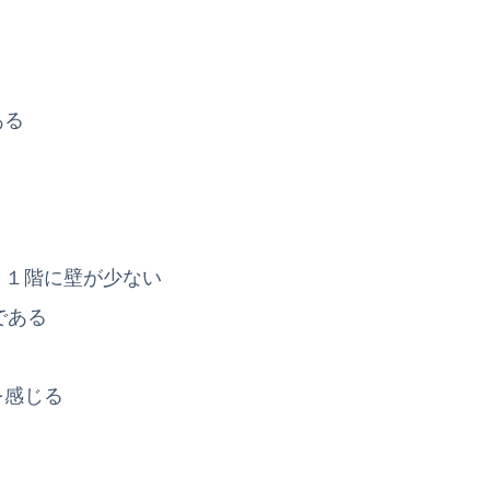
ある
、１階に壁が少ない
である
を感じる