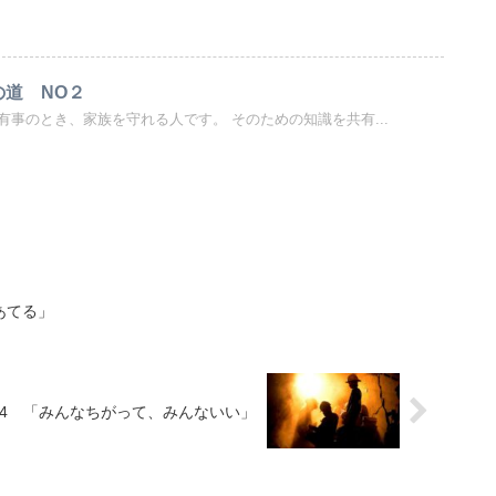
orの道 NO２
orとは、有事のとき、家族を守れる人です。 そのための知識を共有...
あてる」
64 「みんなちがって、みんないい」