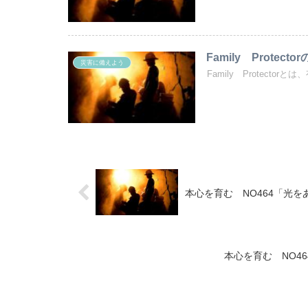
Family Protect
災害に備えよう
Family Protect
本心を育む NO464「光を
本心を育む NO4