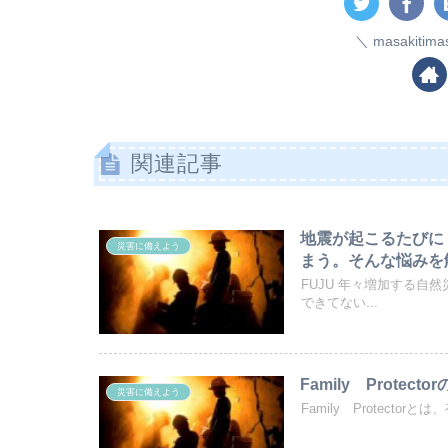
masakiti
関連記事
地震が起こるたびに
災害に備えよう
まう。そんな悩みを
FUJU 年々増加する
できてない...
Family Protect
災害に備えよう
Family Protect