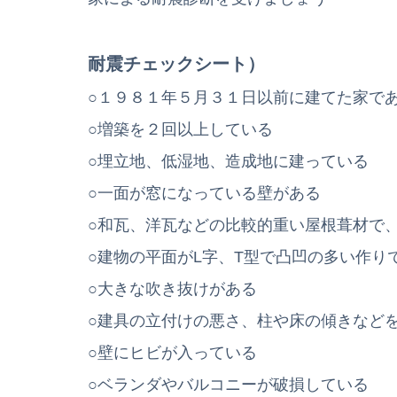
耐震チェックシート）
○１９８１年５月３１日以前に建てた家で
○増築を２回以上している
○埋立地、低湿地、造成地に建っている
○一面が窓になっている壁がある
○和瓦、洋瓦などの比較的重い屋根葺材で
○建物の平面がL字、T型で凸凹の多い作り
○大きな吹き抜けがある
○建具の立付けの悪さ、柱や床の傾きなど
○壁にヒビが入っている
○ベランダやバルコニーが破損している