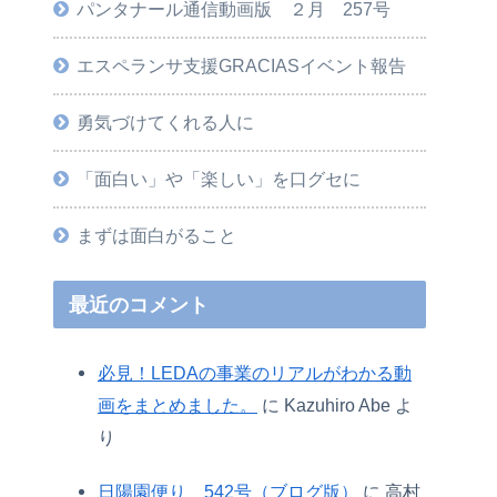
パンタナール通信動画版 ２月 257号
エスペランサ支援GRACIASイベント報告
勇気づけてくれる人に
「面白い」や「楽しい」を口グセに
まずは面白がること
最近のコメント
必見！LEDAの事業のリアルがわかる動
画をまとめました。
に
Kazuhiro Abe
よ
り
日陽園便り 542号（ブログ版）
に
高村