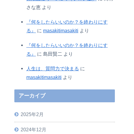
さな恵
より
『何をしたらいいのか？を終わりにす
る』
に
masakitimasakiti
より
『何をしたらいいのか？を終わりにす
る』
に
島田賢二
より
人生は、質問力で決まる
に
masakitimasakiti
より
アーカイブ
2025年2月
2024年12月