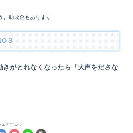
う。助成金もあります
NO３
動きがとれなくなったら
「大声をださな
シェアする