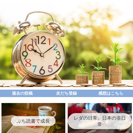
過去の投稿
友だち登録
感想はこちら
レダの日常、日本の非日
ぷち読書で成長
常