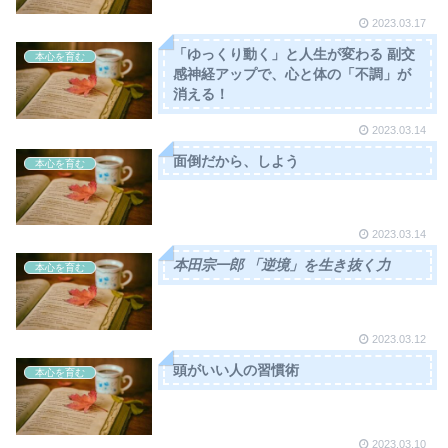
2023.03.17
「ゆっくり動く」と人生が変わる 副交
本心を育む
感神経アップで、心と体の「不調」が
消える！
2023.03.14
面倒だから、しよう
本心を育む
2023.03.14
本田宗一郎 「逆境」を生き抜く力
本心を育む
2023.03.12
頭がいい人の習慣術
本心を育む
2023.03.10