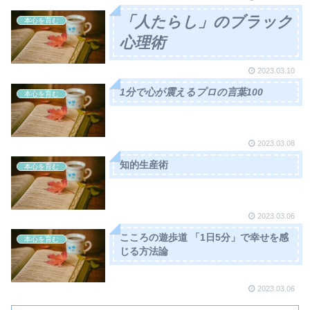
「人たらし」のブラック
本心を育む
心理術
2023.03.10
1分で心が震えるプロの言葉100
本心を育む
2023.03.08
知的生産術
本心を育む
2023.03.06
こころの遊歩道 「1日5分」で幸せを感
本心を育む
じる方法論
2023.03.06