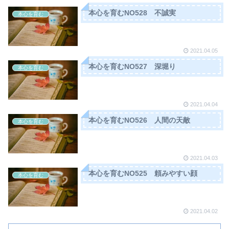
本心を育むNO528 不誠実
本心を育む
2021.04.05
本心を育むNO527 深堀り
本心を育む
2021.04.04
本心を育むNO526 人間の天敵
本心を育む
2021.04.03
本心を育むNO525 頼みやすい顔
本心を育む
2021.04.02