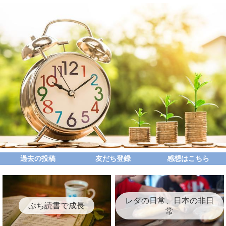
過去の投稿
友だち登録
感想はこちら
レダの日常、日本の非日
ぷち読書で成長
常