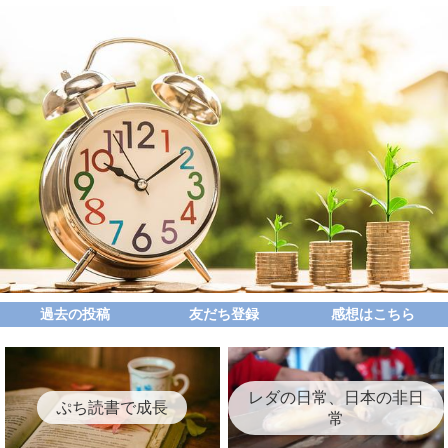
過去の投稿
友だち登録
感想はこちら
レダの日常、日本の非日
ぷち読書で成長
常