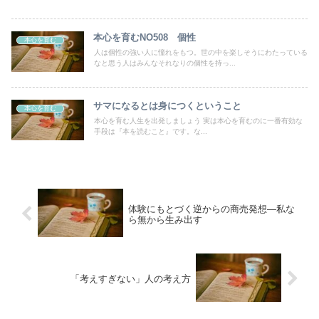
本心を育むNO508 個性
本心を育む
人は個性の強い人に憧れをもつ。世の中を楽しそうにわたっている
なと思う人はみんなそれなりの個性を持っ...
サマになるとは身につくということ
本心を育む
本心を育む人生を出発しましょう 実は本心を育むのに一番有効な
手段は『本を読むこと』です。な...
体験にもとづく逆からの商売発想―私な
ら無から生み出す
「考えすぎない」人の考え方