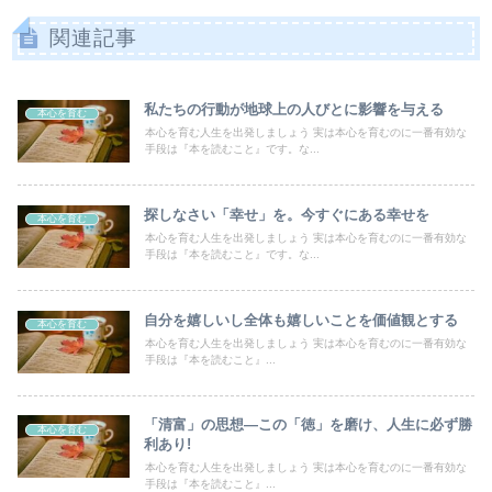
関連記事
私たちの行動が地球上の人びとに影響を与える
本心を育む
本心を育む人生を出発しましょう 実は本心を育むのに一番有効な
手段は『本を読むこと』です。な...
探しなさい「幸せ」を。今すぐにある幸せを
本心を育む
本心を育む人生を出発しましょう 実は本心を育むのに一番有効な
手段は『本を読むこと』です。な...
自分を嬉しいし全体も嬉しいことを価値観とする
本心を育む
本心を育む人生を出発しましょう 実は本心を育むのに一番有効な
手段は『本を読むこと』...
「清富」の思想―この「徳」を磨け、人生に必ず勝
本心を育む
利あり!
本心を育む人生を出発しましょう 実は本心を育むのに一番有効な
手段は『本を読むこと』...