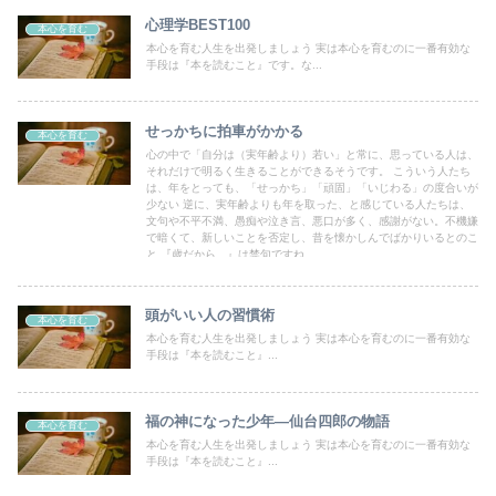
心理学BEST100
本心を育む
本心を育む人生を出発しましょう 実は本心を育むのに一番有効な
手段は『本を読むこと』です。な...
せっかちに拍車がかかる
本心を育む
心の中で「自分は（実年齢より）若い」と常に、思っている人は、
それだけで明るく生きることができるそうです。 こういう人たち
は、年をとっても、「せっかち」「頑固」「いじわる」の度合いが
少ない 逆に、実年齢よりも年を取った、と感じている人たちは、
文句や不平不満、愚痴や泣き言、悪口が多く、感謝がない。不機嫌
で暗くて、新しいことを否定し、昔を懐かしんでばかりいるとのこ
と 『歳だから…』は禁句ですね
頭がいい人の習慣術
本心を育む
本心を育む人生を出発しましょう 実は本心を育むのに一番有効な
手段は『本を読むこと』...
福の神になった少年―仙台四郎の物語
本心を育む
本心を育む人生を出発しましょう 実は本心を育むのに一番有効な
手段は『本を読むこと』...