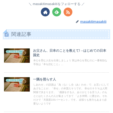
masakitimasakitiをフォローする
masakitimasakiti
関連記事
お父さん、日本のことを教えて! ─はじめての日本
本心を育む
国史
本心を育む人生を出発しましょう 実は本心を育むのに一番有効な
手段は『本を読むこと』...
一隅を照らす人
本心を育む
しあわせ」の語源は「為（な）し合（あ）わせ」で、お互いにして
あげることが、「幸せ」の本質だそうです。 幸せの９５％は人間
関係で決まります。 「感謝をする人、ありがとうを言う人」のも
とにはたくさんの人が集まってきて 「よき仲間」に囲まれ、それ
だけで「天国度100パーセント」です。 頑張りも努力もあまり必
要ないようです