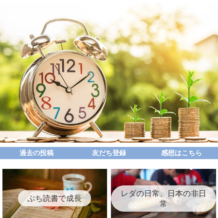
過去の投稿
友だち登録
感想はこちら
レダの日常、日本の非日
ぷち読書で成長
常