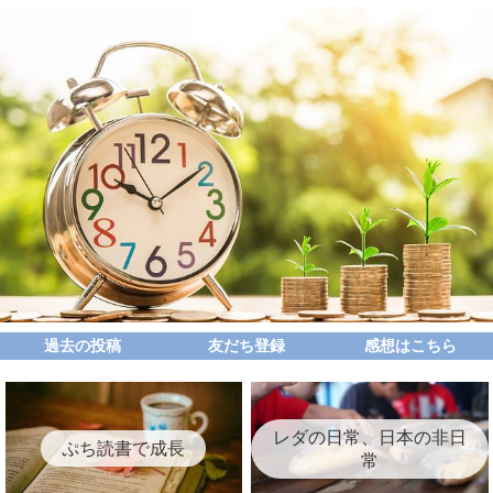
過去の投稿
友だち登録
感想はこちら
レダの日常、日本の非日
ぷち読書で成長
常