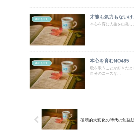
才能も気力もないけ
本心を育む
本心を育む人生を出発しま
本心を育むNO485
本心を育む
歌を歌うことが好きだと
自分のニーズな...
破壊的大変化の時代の勉強