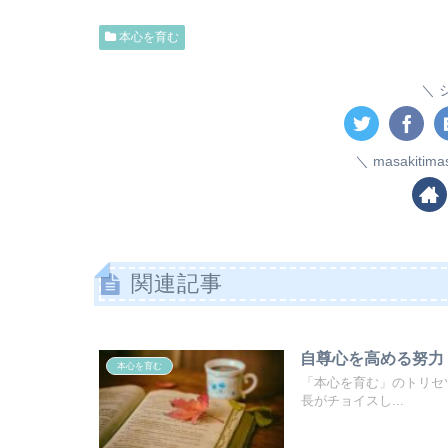
本心を育む
masakiti
関連記事
自尊心を高める努力
本心を育む
「本心を育む」のトリセ
長がチョイスし...