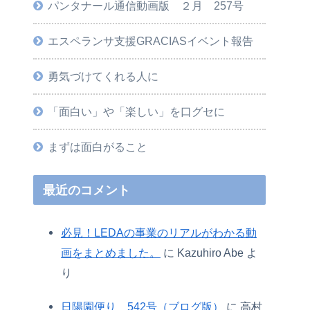
パンタナール通信動画版 ２月 257号
エスペランサ支援GRACIASイベント報告
勇気づけてくれる人に
「面白い」や「楽しい」を口グセに
まずは面白がること
最近のコメント
必見！LEDAの事業のリアルがわかる動
画をまとめました。
に
Kazuhiro Abe
よ
り
日陽園便り 542号（ブログ版）
に
高村