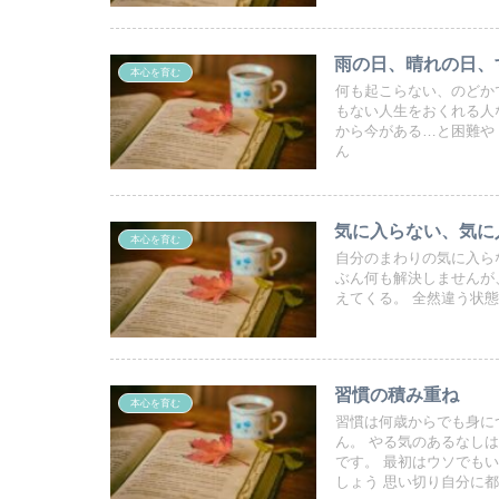
雨の日、晴れの日、
本心を育む
何も起こらない、のどか
もない人生をおくれる人
から今がある…と困難や
ん
気に入らない、気に
本心を育む
自分のまわりの気に入ら
ぶん何も解決しませんが
えてくる。 全然違う状
習慣の積み重ね
本心を育む
習慣は何歳からでも身に
ん。 やる気のあるなし
です。 最初はウソでも
しょう 思い切り自分に