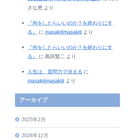
さな恵
より
『何をしたらいいのか？を終わりにす
る』
に
masakitimasakiti
より
『何をしたらいいのか？を終わりにす
る』
に
島田賢二
より
人生は、質問力で決まる
に
masakitimasakiti
より
アーカイブ
2025年2月
2024年12月