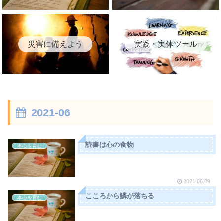
災害に備えよう
実践・実体ツール
2021-06
読書は心の食物
本心を育む
2021.06.09
こころから鱗が落ちる
本心を育む