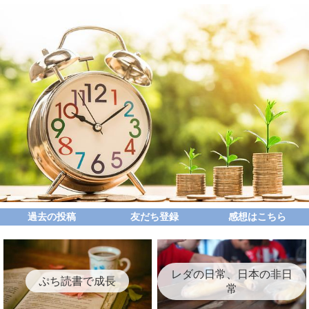
過去の投稿
友だち登録
感想はこちら
レダの日常、日本の非日
ぷち読書で成長
常